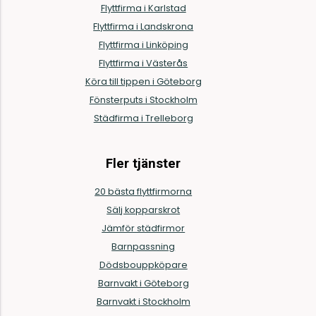
Flyttfirma i Karlstad
Flyttfirma i Landskrona
Flyttfirma i Linköping
Flyttfirma i Västerås
Köra till tippen i Göteborg
Fönsterputs i Stockholm
Städfirma i Trelleborg
Fler tjänster
20 bästa flyttfirmorna
Sälj kopparskrot
Jämför städfirmor
Barnpassning
Dödsbouppköpare
Barnvakt i Göteborg
Barnvakt i Stockholm