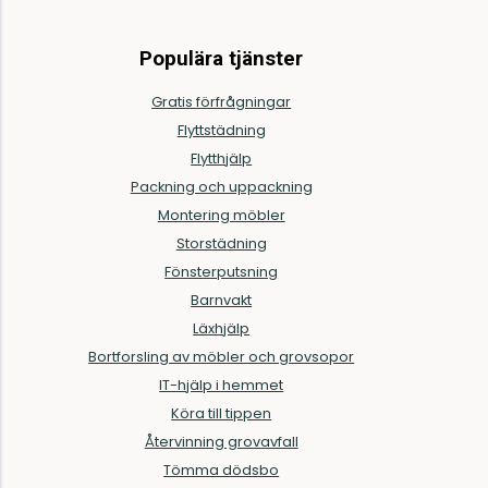
Populära tjänster
Gratis förfrågningar
Flyttstädning
Flytthjälp
Packning och uppackning
Montering möbler
Storstädning
Fönsterputsning
Barnvakt
Läxhjälp
Bortforsling av möbler och grovsopor
IT-hjälp i hemmet
Köra till tippen
Återvinning grovavfall
Tömma dödsbo