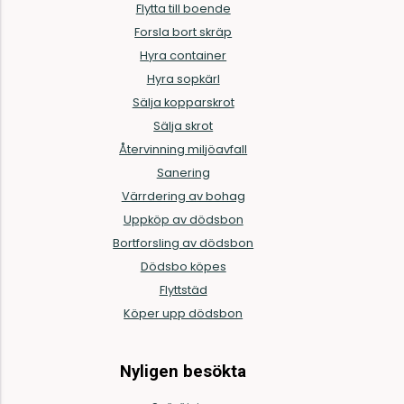
Flytta till boende
Forsla bort skräp
Hyra container
Hyra sopkärl
Sälja kopparskrot
Sälja skrot
Återvinning miljöavfall
Sanering
Värrdering av bohag
Uppköp av dödsbon
Bortforsling av dödsbon
Dödsbo köpes
Flyttstäd
Köper upp dödsbon
Nyligen besökta