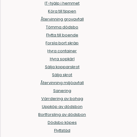
IT-hjälp i hemmet
Köra till tippen
Återvinning grovavfall
Tömma dödsbo
Flytta till boende
Forsla bort skräp
Hyra container
Hyra sopkärl
Sälja kopparskrot
Sälja skrot
Återvinning miljöavfall
Sanering
Värrdering av bohag
Uppköp av dödsbon
Bortforsling av dödsbon
Dödsbo köpes
Flyttstäd