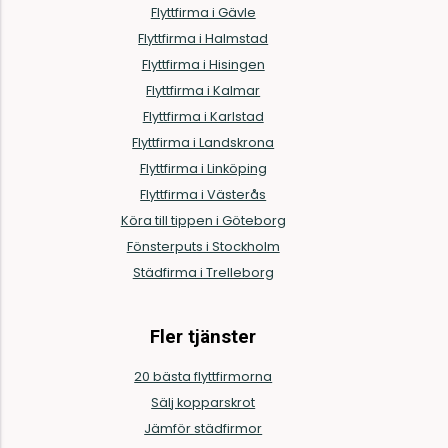
Flyttfirma i Gävle
Flyttfirma i Halmstad
Flyttfirma i Hisingen
Flyttfirma i Kalmar
Flyttfirma i Karlstad
Flyttfirma i Landskrona
Flyttfirma i Linköping
Flyttfirma i Västerås
Köra till tippen i Göteborg
Fönsterputs i Stockholm
Städfirma i Trelleborg
Fler tjänster
20 bästa flyttfirmorna
Sälj kopparskrot
Jämför städfirmor