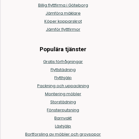
Billig flyttfirma i Göteborg
Jämföra mäklare
Köper kopparskrot
Jämför flyttfirmor
Populära tjänster
Gratis förfrågningar
Flyttstädning
Flytthjälp
Packning och uppackning
Montering möbler
Storstädning
Fönsterputsning
Barnvakt
Läxhjälp
Bortforsling av möbler och grovsopor