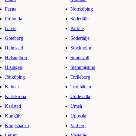
Farsta
Norrköping
Frölunda
Södertälje
Gävle
Partille
Göteborg
Södertälje
Halmstad
Stockholm
Helsingborg
Sundsvall
Hisingen
Stenungsund
Jönköping
Trelleborg
Kalmar
Trollhättan
Karlskrona
Uddevalla
Karlstad
Umeå
Kungälv
Uppsala
Kungsbacka
Varberg
Lerum
Västerås