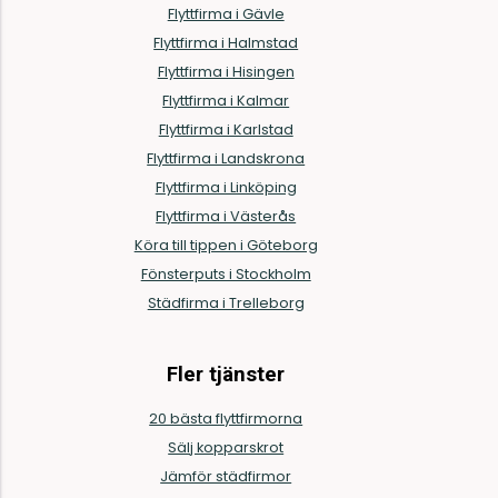
Flyttfirma i Gävle
Flyttfirma i Halmstad
Flyttfirma i Hisingen
Flyttfirma i Kalmar
Flyttfirma i Karlstad
Flyttfirma i Landskrona
Flyttfirma i Linköping
Flyttfirma i Västerås
Köra till tippen i Göteborg
Fönsterputs i Stockholm
Städfirma i Trelleborg
Fler tjänster
20 bästa flyttfirmorna
Sälj kopparskrot
Jämför städfirmor