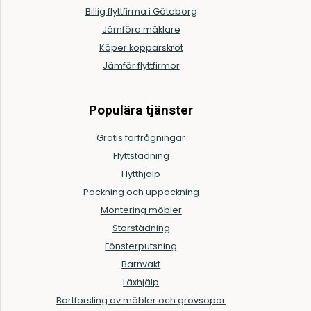
Billig flyttfirma i Göteborg
Jämföra mäklare
Köper kopparskrot
Jämför flyttfirmor
Populära tjänster
Gratis förfrågningar
Flyttstädning
Flytthjälp
Packning och uppackning
Montering möbler
Storstädning
Fönsterputsning
Barnvakt
Läxhjälp
Bortforsling av möbler och grovsopor