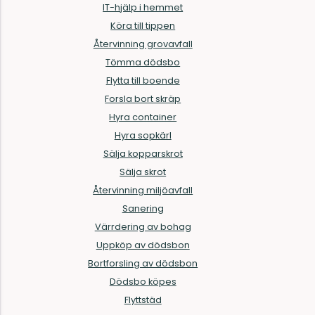
IT-hjälp i hemmet
Köra till tippen
Återvinning grovavfall
Tömma dödsbo
Flytta till boende
Forsla bort skräp
Hyra container
Hyra sopkärl
Sälja kopparskrot
Sälja skrot
Återvinning miljöavfall
Sanering
Värrdering av bohag
Uppköp av dödsbon
Bortforsling av dödsbon
Dödsbo köpes
Flyttstäd