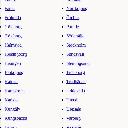
Farsta
Norrköping
Frölunda
Örebro
Göteborg
Partille
Göteborg
Södertälje
Halmstad
Stockholm
Helsingborg
Sundsvall
Hisingen
Stenungsund
Jönköping
Trelleborg
Kalmar
Trollhättan
Karlskrona
Uddevalla
Karlstad
Umeå
Kungälv
Uppsala
Kungsbacka
Varberg
Lerum
Västerås