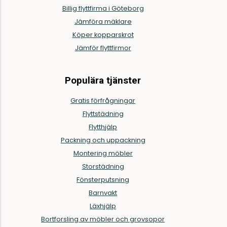
Billig flyttfirma i Göteborg
Jämföra mäklare
Köper kopparskrot
Jämför flyttfirmor
Populära tjänster
Gratis förfrågningar
Flyttstädning
Flytthjälp
Packning och uppackning
Montering möbler
Storstädning
Fönsterputsning
Barnvakt
Läxhjälp
Bortforsling av möbler och grovsopor