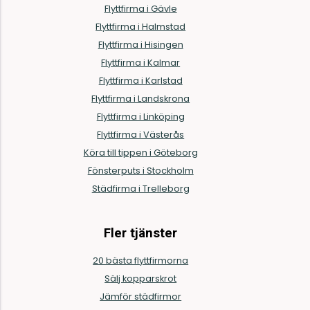
Flyttfirma i Gävle
Flyttfirma i Halmstad
Flyttfirma i Hisingen
Flyttfirma i Kalmar
Flyttfirma i Karlstad
Flyttfirma i Landskrona
Flyttfirma i Linköping
Flyttfirma i Västerås
Köra till tippen i Göteborg
Fönsterputs i Stockholm
Städfirma i Trelleborg
Fler tjänster
20 bästa flyttfirmorna
Sälj kopparskrot
Jämför städfirmor