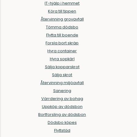
IT-hjälp i hemmet
Köra till tippen
Återvinning grovavfall
Tömma dödsbo
Flytta till boende
Forsla bort skräp
Hyra container
Hyra sopkärl
Sälja kopparskrot
Sälja skrot
Återvinning miljöavfall
Sanering
Värrdering av bohag
Uppköp av dödsbon
Bortforsling av dödsbon
Dödsbo köpes
Flyttstäd