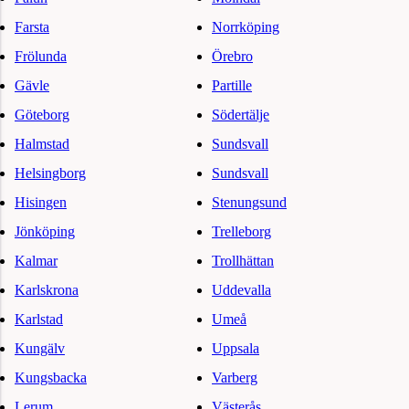
Farsta
Norrköping
Frölunda
Örebro
Gävle
Partille
Göteborg
Södertälje
Halmstad
Sundsvall
Helsingborg
Sundsvall
Hisingen
Stenungsund
Jönköping
Trelleborg
Kalmar
Trollhättan
Karlskrona
Uddevalla
Karlstad
Umeå
Kungälv
Uppsala
Kungsbacka
Varberg
Lerum
Västerås