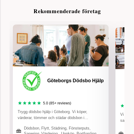
Rekommenderade företag
Göteborgs Dödsbo Hjälp
5.0
(
85
+ reviews)
Trygg dödsbo hjälp i Göteborg. Vi köper,
Vi kan h
värderar, tömmer och städar dödsbon i
sanering
Göteborg. Boka kostnadsfri värdering av dödsbo
dödsbon
Dödsbon
,
Flytt
,
Städning
,
Fönsterputs
,
& bohag i Göteborg. Vår tjänst hjälper dig att få
Flyt
Sanering
,
Värdering
,
Uppköp
,
Bortforsling
,