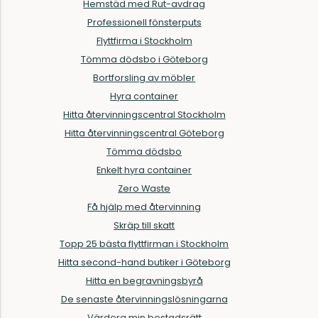
Hemstäd med Rut-avdrag
Professionell fönsterputs
Flyttfirma i Stockholm
Tömma dödsbo i Göteborg
Bortforsling av möbler
Hyra container
Hitta återvinningscentral Stockholm
Hitta återvinningscentral Göteborg
Tömma dödsbo
Enkelt hyra container
Zero Waste
Få hjälp med återvinning
Skräp till skatt
Topp 25 bästa flyttfirman i Stockholm
Hitta second-hand butiker i Göteborg
Hitta en begravningsbyrå
De senaste återvinningslösningarna
Värdera min bostadsrätt