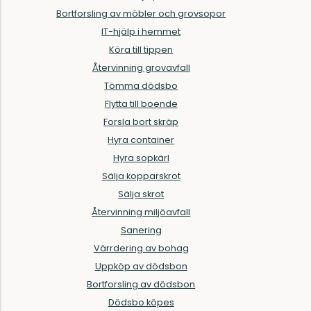
Bortforsling av möbler och grovsopor
IT-hjälp i hemmet
Köra till tippen
Återvinning grovavfall
Tömma dödsbo
Flytta till boende
Forsla bort skräp
Hyra container
Hyra sopkärl
Sälja kopparskrot
Sälja skrot
Återvinning miljöavfall
Sanering
Värrdering av bohag
Uppköp av dödsbon
Bortforsling av dödsbon
Dödsbo köpes