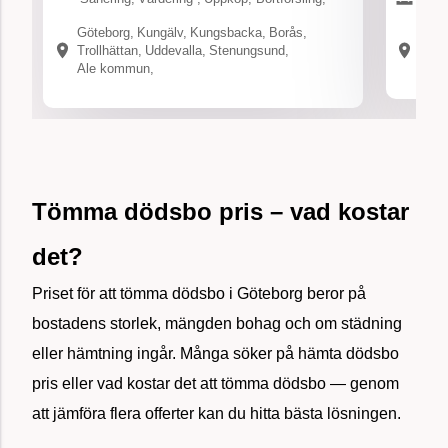
en detaljerad bedömning av hemmets lösöre, en
Sane
viktig del av förberedelserna inför en möjlig
Göteborg
,
Kungälv
,
Kungsbacka
,
Borås
,
Göte
tömning av dödsboet.
Trollhättan
,
Uddevalla
,
Stenungsund
,
Udde
Ale kommun
,
Tömma dödsbo pris – vad kostar
det?
Priset för att tömma dödsbo i Göteborg beror på
bostadens storlek, mängden bohag och om städning
eller hämtning ingår. Många söker på hämta dödsbo
pris eller vad kostar det att tömma dödsbo — genom
att jämföra flera offerter kan du hitta bästa lösningen.