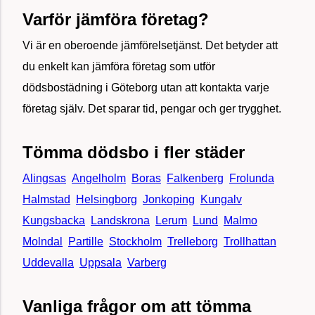
Varför jämföra företag?
Vi är en oberoende jämförelsetjänst. Det betyder att
du enkelt kan jämföra företag som utför
dödsbostädning i Göteborg utan att kontakta varje
företag själv. Det sparar tid, pengar och ger trygghet.
Tömma dödsbo i fler städer
Alingsas
Angelholm
Boras
Falkenberg
Frolunda
Halmstad
Helsingborg
Jonkoping
Kungalv
Kungsbacka
Landskrona
Lerum
Lund
Malmo
Molndal
Partille
Stockholm
Trelleborg
Trollhattan
Uddevalla
Uppsala
Varberg
Vanliga frågor om att tömma