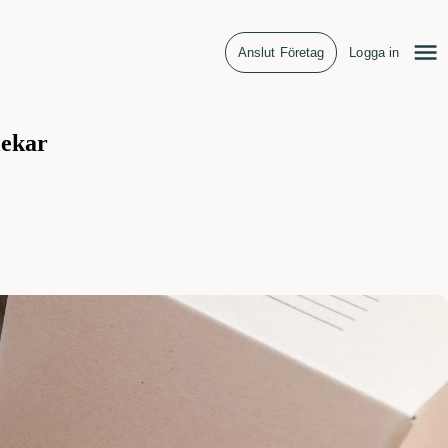
Anslut Företag
Logga in
lekar