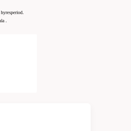
h hyresperiod.
la .