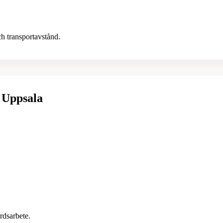
ch transportavstånd.
i Uppsala
rdsarbete.