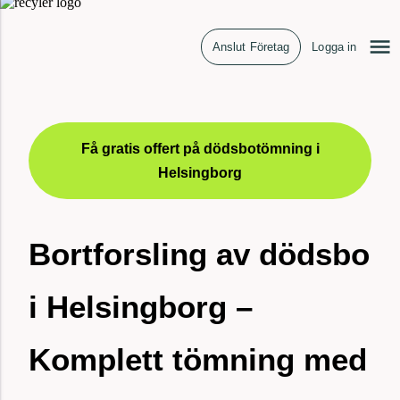
Anslut Företag
Logga in
Få gratis offert på dödsbotömning i
Helsingborg
Bortforsling av dödsbo
i Helsingborg –
Komplett tömning med