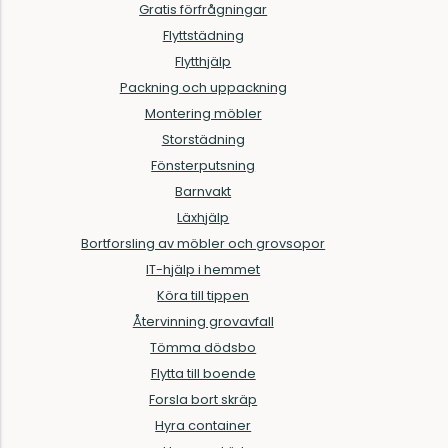
Gratis förfrågningar
Flyttstädning
Flytthjälp
Packning och uppackning
Montering möbler
Storstädning
Fönsterputsning
Barnvakt
Läxhjälp
Bortforsling av möbler och grovsopor
IT-hjälp i hemmet
Köra till tippen
Återvinning grovavfall
Tömma dödsbo
Flytta till boende
Forsla bort skräp
Hyra container