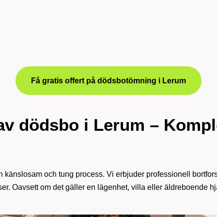
Få gratis offert på dödsbotömning i Lerum
 av dödsbo i Lerum – Kompl
 en känslosam och tung process. Vi erbjuder professionell bortfo
iser. Oavsett om det gäller en lägenhet, villa eller äldreboende 