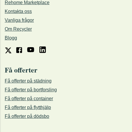
Rehome Marketplace
Kontakta oss
Vanliga frågor
Om Recycler
Blogg
Få offerter
Få offerter på städning
Få offerter på bortforsling
Få offerter på container
Få offerter på flytthjälp
Få offerter på dödsbo