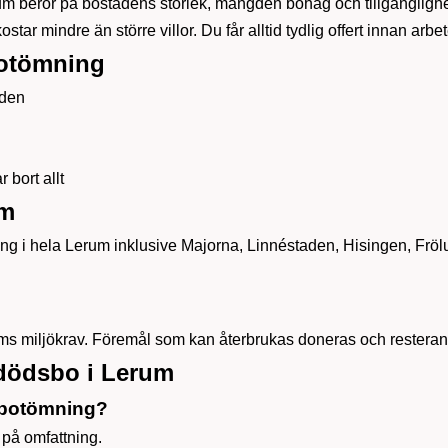
um beror på bostadens storlek, mängden bohag och tillgänglighe
tar mindre än större villor. Du får alltid tydlig offert innan arbe
botömning
aden
 bort allt
um
ing i hela Lerum inklusive Majorna, Linnéstaden, Hisingen, Frölu
erums miljökrav. Föremål som kan återbrukas doneras och resteran
 dödsbo i Lerum
dsbotömning?
på omfattning.