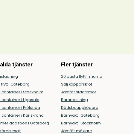
alda tjänster
Fler tjänster
städning
20 bästa flyttfirmorna
g flytt i Göteborg
Sälj kopparskrot
 container i Stockholm
Jämför städfirmor
 container i Uppsala
Barnpassning
 container i Frölunda
Dödsbouppköpare
 container i Karlskrona
Barnvakt i Göteborg
mer dödsbon i Göteborg
Barnvakt i Stockholm
örelsesajt
Jämför mäklare