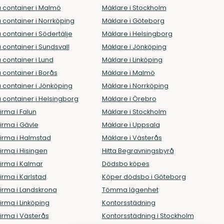
 container i Malmö
Mäklare i Stockholm
 container i Norrköping
Mäklare i Göteborg
 container i Södertälje
Mäklare i Helsingborg
 container i Sundsvall
Mäklare i Jönköping
 container i Lund
Mäklare i Linköping
 container i Borås
Mäklare i Malmö
 container i Jönköping
Mäklare i Norrköping
 container i Helsingborg
Mäklare i Örebro
firma i Falun
Mäklare i Stockholm
tfirma i Gävle
Mäklare i Uppsala
tfirma i Halmstad
Mäklare i Västerås
tfirma i Hisingen
Hitta Begravningsbyrå
tfirma i Kalmar
Dödsbo köpes
tfirma i Karlstad
Köper dödsbo i Göteborg
tfirma i Landskrona
Tömma lägenhet
tfirma i Linköping
Kontorsstädning
tfirma i Västerås
Kontorsstädning i Stockholm