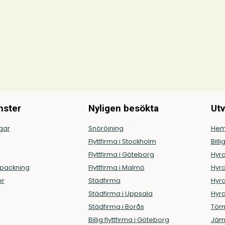
nster
Nyligen besökta
Utv
ngar
Snöröjning
Hem
Flyttfirma i Stockholm
Billi
Flyttfirma i Göteborg
Hyra
ppackning
Flyttfirma i Malmö
Hyra
er
Städfirma
Hyra
Städfirma i Uppsala
Hyra
Städfirma i Borås
Töm
Billig flyttfirma i Göteborg
Jämf