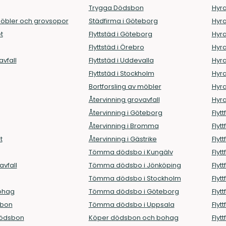
Trygga Dödsbon
Hyra
möbler och grovsopor
Städfirma i Göteborg
Hyra
t
Flyttstäd i Göteborg
Hyra
Flyttstäd i Örebro
Hyra
avfall
Flyttstäd i Uddevalla
Hyra
Flyttstäd i Stockholm
Hyra
Bortforsling av möbler
Hyra
Återvinning grovavfall
Hyra
Återvinning i Göteborg
Flytt
Återvinning i Bromma
Flyt
t
Återvinning i Gästrike
Flyt
Tömma dödsbo i Kungälv
Flyt
avfall
Tömma dödsbo i Jönköping
Flyt
Tömma dödsbo i Stockholm
Flyt
ohag
Tömma dödsbo i Göteborg
Flyt
sbon
Tömma dödsbo i Uppsala
Flyt
 dödsbon
Köper dödsbon och bohag
Flyt