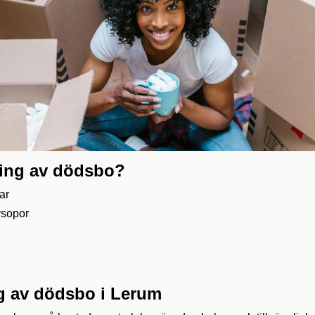
ning av dödsbo?
ar
vsopor
ng av dödsbo i Lerum