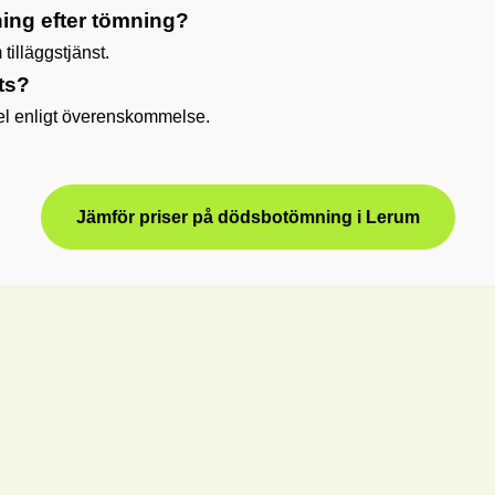
ing efter tömning?
tilläggstjänst.
ts?
kel enligt överenskommelse.
Jämför priser på dödsbotömning i Lerum