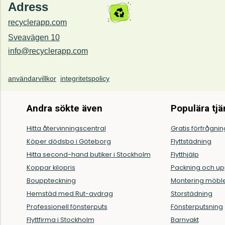
Adress
recyclerapp.com
Sveavägen 10
info@recyclerapp.com
användarvillkor
integritetspolicy
Andra sökte även
Populära tjä
Hitta återvinningscentral
Gratis förfrågni
Köper dödsbo i Göteborg
Flyttstädning
Hitta second-hand butiker i Stockholm
Flytthjälp
Koppar kilopris
Packning och u
Bouppteckning
Montering möbl
Hemstäd med Rut-avdrag
Storstädning
Professionell fönsterputs
Fönsterputsning
Flyttfirma i Stockholm
Barnvakt