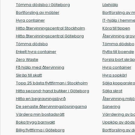
Tömma dödsbo i Göteborg
Läxhjälp
Bortforsling av möbler
Bortforsling av 
Hyra container
IT-hjälp i hemme
Hitta återvinningscentral Stockholm
Köra till tippen
Hitta återvinningscentral Göteborg
Återvinning grov
Tömma dödsbo
Tömma dödsbo
Enkelt hyra container
Flytta till boende
Zero Waste
Forsla bort skräp
Få hjälp med återvinning
Hyra container
Skräp till skatt
Hyra sopkärl
Topp 25 bästa flyttfirman i Stockholm
Sälja kopparskro
Hitta second-hand butiker i Göteborg
Sälja skrot
Hitta en begravningsbyrå
Återvinning miljö
De senaste återvinningslösningarna
Sanering
Värdera min bostadsrätt
Värrdering av b
Boka trygg barnvakt
Uppköp av död
Billig flyttfirma i Göteborg
Bortforsling av