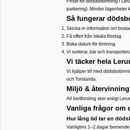
Priset för dödsbotömning i Ler
parkering). Mindre lägenheter kos
Så fungerar döds
Skicka in information om bost
Få offert från lokala företag
Boka datum för tömning
Vi sorterar, bär och transporterar
Vi täcker hela Ler
Vi hjälper till med dödsbotömn
och Torslanda.
Miljö & återvinning
All bortforsling sker enligt L
Vanliga frågor om
Hur lång tid tar en dö
Vanligtvis 1–2 dagar beroende 