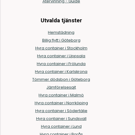
Återvinning - Guide
Utvalda tjänster
Hemstädning
Billig flytt i Göteborg
Hyra container i Stockholm
Hyra container i Uppsala
Hyra container i Frölunda
Hyra container i Karlskrona
Tömmer dödsbon i Göteborg
Jämförelsesajt
Hyra container i Malmö
Hyra container i Norrköping
Hyra container i Södertälje
Hyra container i Sundsvall
Hyra container i Lund
Hyra container i Borås