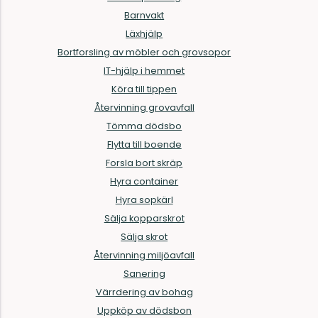
Barnvakt
Läxhjälp
Bortforsling av möbler och grovsopor
IT-hjälp i hemmet
Köra till tippen
Återvinning grovavfall
Tömma dödsbo
Flytta till boende
Forsla bort skräp
Hyra container
Hyra sopkärl
Sälja kopparskrot
Sälja skrot
Återvinning miljöavfall
Sanering
Värrdering av bohag
Uppköp av dödsbon