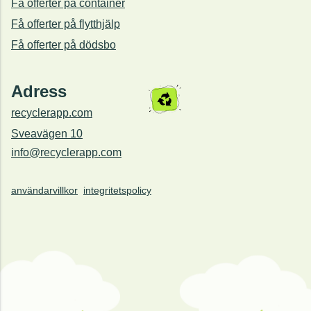
Få offerter på container
Få offerter på flytthjälp
Få offerter på dödsbo
Adress
recyclerapp.com
Sveavägen 10
info@recyclerapp.com
användarvillkor
integritetspolicy