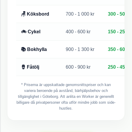
🪑 Köksbord
700 - 1 000 kr
300 - 500 k
🚲 Cykel
400 - 600 kr
150 - 250 k
📚 Bokhylla
900 - 1 300 kr
350 - 600 k
🪘 Fåtölj
600 - 900 kr
250 - 450 k
* Priserna är uppskattade genomsnittspriser och kan
variera beroende på avstånd, bärhjälpsbehov och
tillgänglighet i
Göteborg
. Att anlita en Worker är generellt
billigare då privatpersoner ofta utför mindre jobb som side-
hustles.