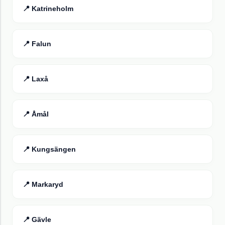
📍
Katrineholm
📍
Falun
📍
Laxå
📍
Åmål
📍
Kungsängen
📍
Markaryd
📍
Gävle