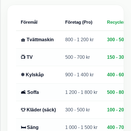
Föremål
Företag (Pro)
Recycler Wo
🧺 Tvättmaskin
800 - 1 200 kr
300 - 500 k
📺 TV
500 - 700 kr
150 - 300 k
❄ Kylskåp
900 - 1 400 kr
400 - 600 k
🛋 Soffa
1 200 - 1 800 kr
500 - 800 k
👕 Kläder (säck)
300 - 500 kr
100 - 200 k
🛏 Säng
1 000 - 1 500 kr
400 - 700 k