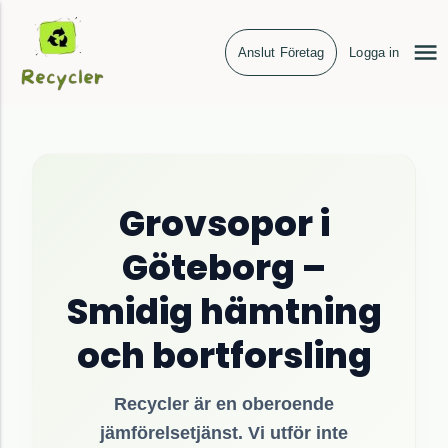
Anslut Företag
Logga in
Grovsopor i
Göteborg –
Smidig hämtning
och bortforsling
Recycler är en oberoende
jämförelsetjänst. Vi utför inte