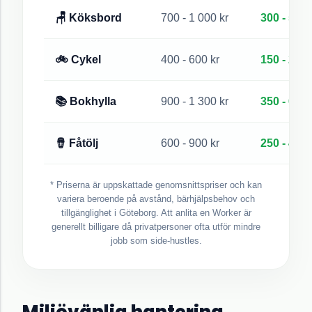
🪑 Köksbord
700 - 1 000 kr
300 - 500 
🚲 Cykel
400 - 600 kr
150 - 250 
📚 Bokhylla
900 - 1 300 kr
350 - 600 
🪘 Fåtölj
600 - 900 kr
250 - 450 
* Priserna är uppskattade genomsnittspriser och kan
variera beroende på avstånd, bärhjälpsbehov och
tillgänglighet i
Göteborg
. Att anlita en Worker är
generellt billigare då privatpersoner ofta utför mindre
jobb som side-hustles.