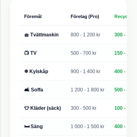
Föremål
Företag (Pro)
Recycler W
🧺 Tvättmaskin
800 - 1 200 kr
300 - 500 
📺 TV
500 - 700 kr
150 - 300 
❄ Kylskåp
900 - 1 400 kr
400 - 600 
🛋 Soffa
1 200 - 1 800 kr
500 - 800 
👕 Kläder (säck)
300 - 500 kr
100 - 200 
🛏 Säng
1 000 - 1 500 kr
400 - 700 