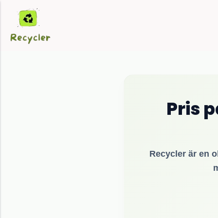
Pris 
Recycler är en o
m