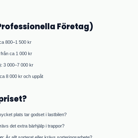
rofessionella Företag)
n ca 800–1 500 kr
från ca 1 000 kr
): 3 000–7 000 kr
 ca 8 000 kr och uppåt
priset?
cket plats tar godset i lastbilen?
ävs det extra bärhjälp i trappor?
g:
Är allt sorterat eller krävs sorteringsarbete?