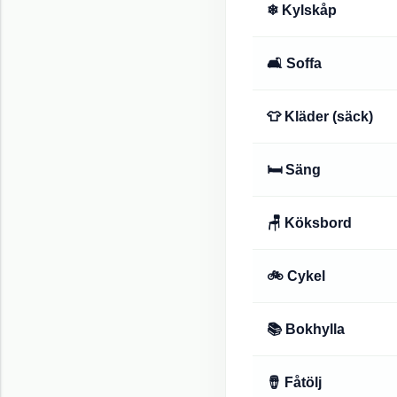
❄ Kylskåp
🛋 Soffa
👕 Kläder (säck)
🛏 Säng
🪑 Köksbord
🚲 Cykel
📚 Bokhylla
🪘 Fåtölj