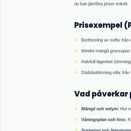
du kan jämföra priser enkelt.
Prisexempel (P
Bortforsling av soffa: frå
Mindre mängd grovsopor: 
Halvfull lägenhet (tömning
Dödsbotömning villa: från
Vad påverkar 
Mängd och volym:
Hur my
Våningsplan och hiss:
Kr
Sortering och återvinnin