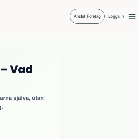
Anslut Företag
Logga in
 – Vad
arna själva, utan
g.