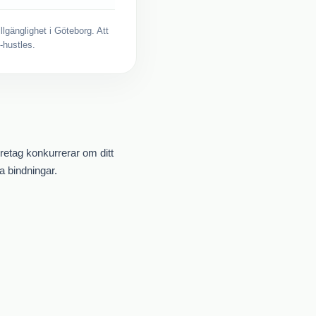
llgänglighet i
Göteborg
. Att
-hustles.
 företag konkurrerar om ditt
a bindningar.