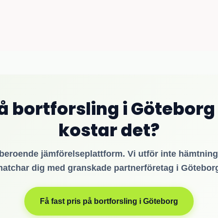
på bortforsling i Göteborg
kostar det?
beroende jämförelseplattform. Vi utför inte hämtning
atchar dig med granskade partnerföretag i Götebor
Få fast pris på bortforsling i Göteborg