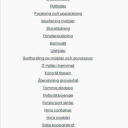
Flytthjälp
Packning och uppackning
Montering möbler
Storstädning
Fönsterputsning
Barnvakt
Läxhjälp
Bortforsling av möbler och grovsopor
IT-hjälp i hemmet
Köra till tippen
Återvinning grovavfall
Tömma dödsbo
Flytta till boende
Forsla bort skräp
Hyra container
Hyra sopkärl
Sälja kopparskrot