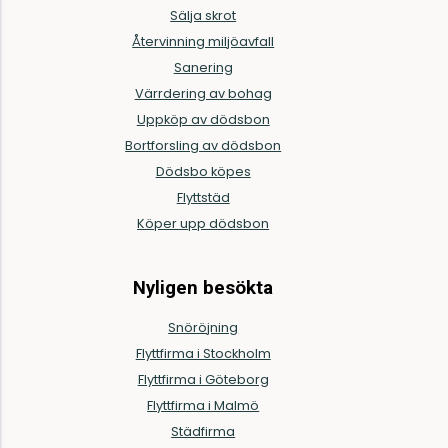
Sälja skrot
Återvinning miljöavfall
Sanering
Värrdering av bohag
Uppköp av dödsbon
Bortforsling av dödsbon
Dödsbo köpes
Flyttstäd
Köper upp dödsbon
Nyligen besökta
Snöröjning
Flyttfirma i Stockholm
Flyttfirma i Göteborg
Flyttfirma i Malmö
Städfirma