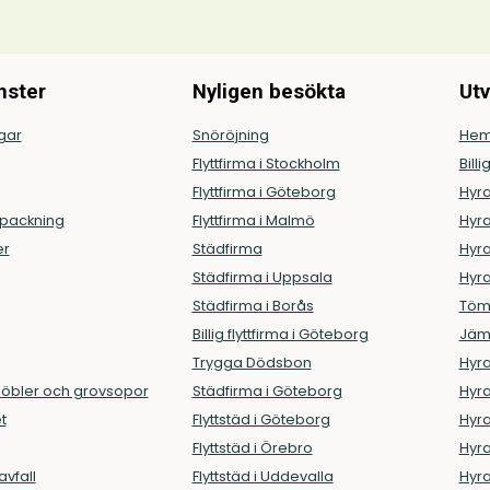
nster
Nyligen besökta
Utv
ngar
Snöröjning
Hem
Flyttfirma i Stockholm
Billi
Flyttfirma i Göteborg
Hyra
ppackning
Flyttfirma i Malmö
Hyra
er
Städfirma
Hyra
Städfirma i Uppsala
Hyra
Städfirma i Borås
Töm
Billig flyttfirma i Göteborg
Jämf
Trygga Dödsbon
Hyra
möbler och grovsopor
Städfirma i Göteborg
Hyra
t
Flyttstäd i Göteborg
Hyra
Flyttstäd i Örebro
Hyra
avfall
Flyttstäd i Uddevalla
Hyra