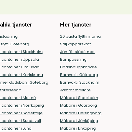
alda tjänster
Fler tjänster
städning
20 bästa flyttfirmorna
g flytt i Göteborg
Sälj kopparskrot
 container i Stockholm
Jämför städfirmor
 container i Uppsala
Barnpassning
 container i Frölunda
Dödsbouppköpare
 container i Karlskrona
Barnvakt i Göteborg
mer dödsbon i Göteborg
Barnvakt i Stockholm
örelsesajt
Jämför mäklare
 container i Malmö
Mäklare i Stockholm
 container i Norrköping
Mäklare i Göteborg
 container i Södertälje
Mäklare i Helsingborg
 container i Sundsvall
Mäklare i Jönköping
 container i Lund
Mäklare i Linköping