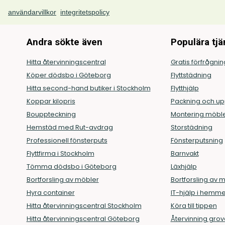
användarvillkor
integritetspolicy
Andra sökte även
Populära tjä
Hitta återvinningscentral
Gratis förfrågni
Köper dödsbo i Göteborg
Flyttstädning
Hitta second-hand butiker i Stockholm
Flytthjälp
Koppar kilopris
Packning och u
Bouppteckning
Montering möbl
Hemstäd med Rut-avdrag
Storstädning
Professionell fönsterputs
Fönsterputsning
Flyttfirma i Stockholm
Barnvakt
Tömma dödsbo i Göteborg
Läxhjälp
Bortforsling av möbler
Bortforsling av 
Hyra container
IT-hjälp i hemme
Hitta återvinningscentral Stockholm
Köra till tippen
Hitta återvinningscentral Göteborg
Återvinning grov