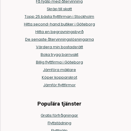
Få hjälp med återvinning
Skräp till skatt
Topp 25 bästa flyttfirman i Stockholm
Hitta second-hand butiker i Göteborg
Hitta en begravningsbyrå
De senaste återvinningslösningarna
Värdera min bostadsrätt
Boka trygg barnvakt
Billig flyttfirma i Göteborg
Jämföra mäklare
Köper kopparskrot
Jämför flyttfirmor
Populära tjänster
Gratis förfrågningar
Flyttstädning
Flytthjälp