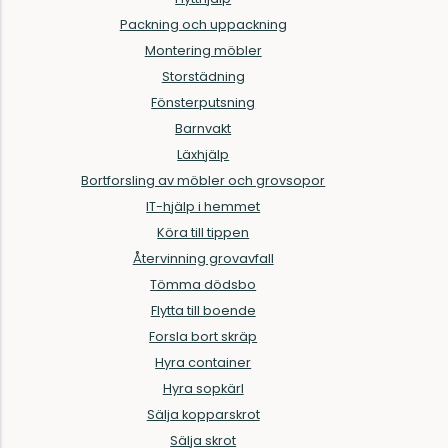
Packning och uppackning
Montering möbler
Storstädning
Fönsterputsning
Barnvakt
Läxhjälp
Bortforsling av möbler och grovsopor
IT-hjälp i hemmet
Köra till tippen
Återvinning grovavfall
Tömma dödsbo
Flytta till boende
Forsla bort skräp
Hyra container
Hyra sopkärl
Sälja kopparskrot
Sälja skrot