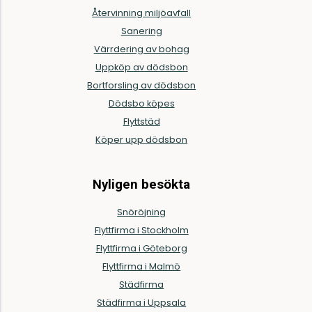
Återvinning miljöavfall
Sanering
Värrdering av bohag
Uppköp av dödsbon
Bortforsling av dödsbon
Dödsbo köpes
Flyttstäd
Köper upp dödsbon
Nyligen besökta
Snöröjning
Flyttfirma i Stockholm
Flyttfirma i Göteborg
Flyttfirma i Malmö
Städfirma
Städfirma i Uppsala