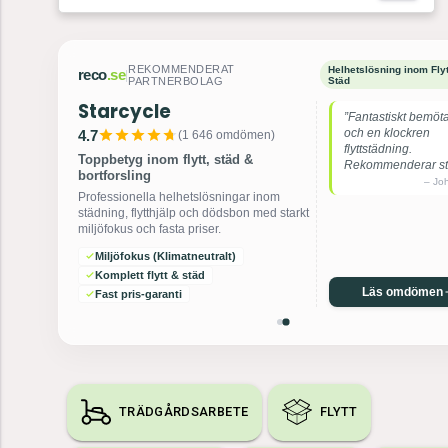
REKOMMENDERAT
Helhetslösning inom Flyt
reco
.se
|
PARTNERBOLAG
Städ
Starcycle
”Fantastiskt bemöt
och en klockren
4.7
(
1 646
omdömen)
flyttstädning.
Toppbetyg inom flytt, städ &
Rekommenderar sta
bortforsling
–
Jo
Professionella helhetslösningar inom
städning, flytthjälp och dödsbon med starkt
miljöfokus och fasta priser.
Miljöfokus (Klimatneutralt)
Komplett flytt & städ
Läs omdömen
Fast pris-garanti
TRÄDGÅRDSARBETE
FLYTT