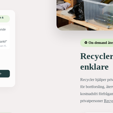
t &
ande
rkt!”
♻️ On-demand åte
han K.
Recycler
enklare
Recycler hjälper priv
för bortforsling, åte
kostnadsfri förfrågan
privatpersoner
Recyc