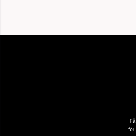
Få
för