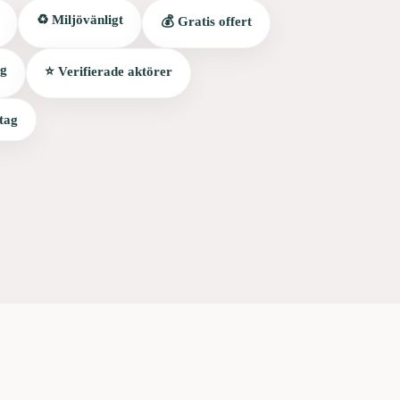
♻️ Miljövänligt
💰 Gratis offert
ag
⭐ Verifierade aktörer
tag