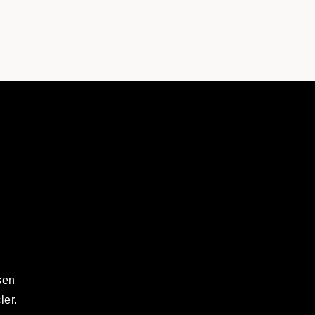
sen
ler.