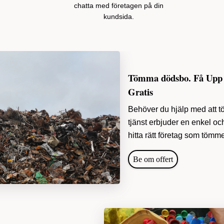
chatta med företagen på din
kundsida.
Tömma dödsbo. Få Upp ti
Gratis
Behöver du hjälp med att 
tjänst erbjuder en enkel och 
hitta rätt företag som töm
Be om offert
Tömma och städa dödsbo, Göteborg