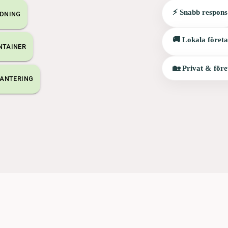
⚡ Snabb respons
DNING
🚚 Lokala föret
NTAINER
🏡 Privat & före
ANTERING