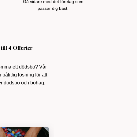
Gå vidare med det företag som
passar dig bäst.
ll 4 Offerter
tömma ett dödsbo? Vår
pålitlig lösning för att
mer dödsbo och bohag.
för 16
minuter
sedan