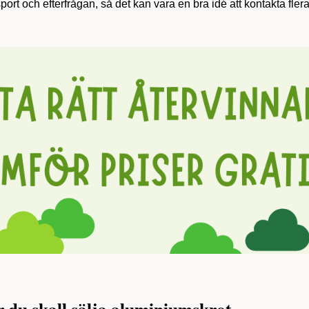
rt och efterfrågan, så det kan vara en bra idé att kontakta flera 
 du skall sälja aluminiumskrot