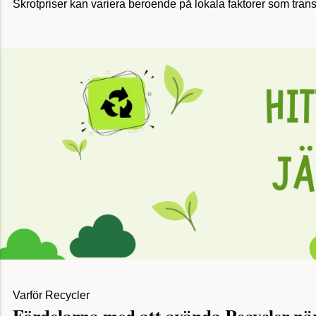
Skrotpriser kan variera beroende på lokala faktorer som transpo
Varför Recycler
Fördelarna med att avända Recycler när