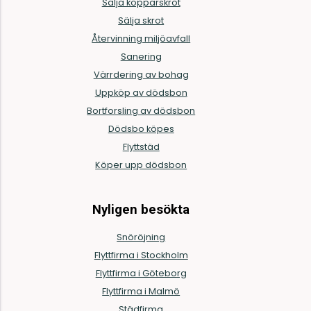
Sälja kopparskrot
Sälja skrot
Återvinning miljöavfall
Sanering
Värrdering av bohag
Uppköp av dödsbon
Bortforsling av dödsbon
Dödsbo köpes
Flyttstäd
Köper upp dödsbon
Nyligen besökta
Snöröjning
Flyttfirma i Stockholm
Flyttfirma i Göteborg
Flyttfirma i Malmö
Städfirma