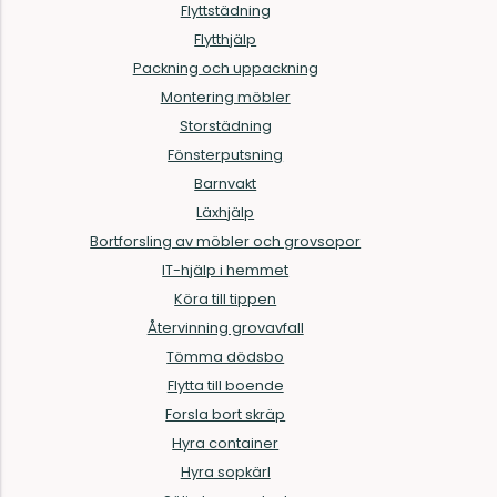
Flyttstädning
Flytthjälp
Packning och uppackning
Montering möbler
Storstädning
Fönsterputsning
Barnvakt
Läxhjälp
Bortforsling av möbler och grovsopor
IT-hjälp i hemmet
Köra till tippen
Återvinning grovavfall
Tömma dödsbo
Flytta till boende
Forsla bort skräp
Hyra container
Hyra sopkärl