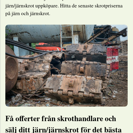
järn/järnskrot uppköpare. Hitta de senaste skrotpriserna
på järn och järnskrot.
Få offerter från skrothandlare och
sälj ditt järn/järnskrot för det bästa