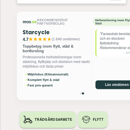
REKOMMENDERAT
Helhetslösning inom Flyt
reco
.se
|
PARTNERBOLAG
Städ
Starcycle
”Fantastiskt bemöt
och en klockren
4.7
(
1 646
omdömen)
flyttstädning.
Toppbetyg inom flytt, städ &
Rekommenderar sta
bortforsling
–
Jo
Professionella helhetslösningar inom
städning, flytthjälp och dödsbon med starkt
miljöfokus och fasta priser.
Miljöfokus (Klimatneutralt)
Komplett flytt & städ
Läs omdömen
Fast pris-garanti
TRÄDGÅRDSARBETE
FLYTT