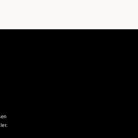
sen
ler.