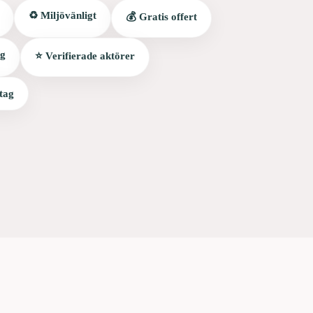
♻️ Miljövänligt
💰 Gratis offert
ag
⭐ Verifierade aktörer
tag