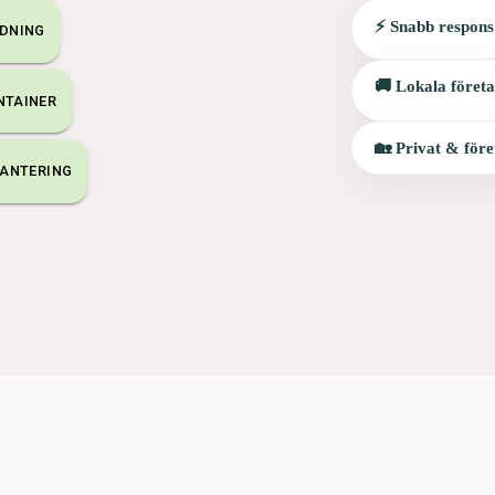
⚡ Snabb respons
DNING
🚚 Lokala föret
NTAINER
🏡 Privat & före
ANTERING