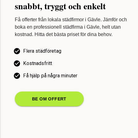
snabbt, tryggt och enkelt
Kontakt och support
Få offerter från lokala städfirmor i Gävle. Jämför och
boka en professionell städfirma i Gävle, helt utan
kostnad. Hitta det bästa priset för dina behov.
Flera städföretag
Kostnadsfritt
Få hjälp på några minuter
BE OM OFFERT