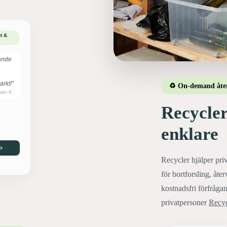
t &
ande
rkt!”
♻️ On-demand åte
han K.
Recycler
enklare
Recycler hjälper priv
för bortforsling, åte
kostnadsfri förfrågan
privatpersoner
Recyc