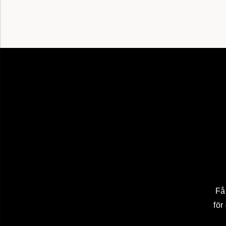
Få
för