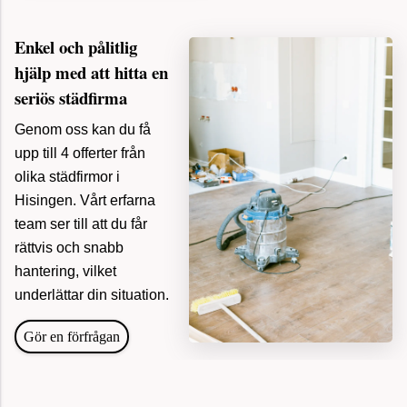
Enkel och pålitlig
hjälp med att hitta en
seriös städfirma
Genom oss kan du få
upp till 4 offerter från
olika städfirmor i
Hisingen. Vårt erfarna
team ser till att du får
rättvis och snabb
hantering, vilket
för 16
underlättar din situation.
Tömma och städa dödsbo, Göteborg
minuter
sedan
Gör en förfrågan
för 20
Hittade mäklare, Stockholm
minuter
sedan