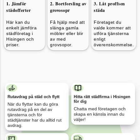
1
.
Jämför
2
.
Bortforsling av
3
.
Låt proffsen
för 3
städofferter
grovosopr
städa
Flytt 134 kvm, Göteborg till Stockholm
minuter
sedan
Här kan du
Få hjälp med att
Företaget du
enkelt jämföra
slänga gamla
valde kommer att
städföretag i
möbler eller blir
utföra tjänsterna
för 19
Hisingen och
av med
enligt
4 kärl löpande papper och plast, Växjö
minuter
priser.
grovsopor.
överenskommelse.
sedan
för 32
Flytt och städ 92 kvm, Malmö
minuter
sedan
Rutavdrag på städ och flytt
Hitta rätt städfirma i Hisingen
för 12
för dig
Fönsterputs och kontorsstäd, Helsingborg
minuter
När du flyttar kan du göra
sedan
Chatta med företagen och
rutavdrag på en del av
skapa en känsla innan du
tjänsterna och för
väljer!
städtjänster har du alltid rut
avdrag.
för 12
Uppköp av dödsbo i Stockholm, 180 kvm
minuter
sedan