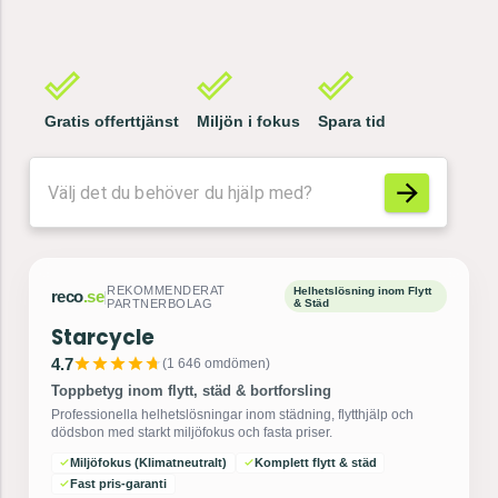
Kontorsstäd
Gratis offerttjänst
Miljön i fokus
Spara tid
reco
.se
|
REKOMMENDERAT PARTNERBOLAG
Flyttfirma
Mex Flyttfirma AB
4.7
(
6 205
omdömen)
Sveriges populäraste flyttfirma på Reco.se
Erfaren och trygg flytthjälp i hela Stockholm. Vi tar hand om allt
från packning till transport med nöjd kund-garanti.
Säker & snabb transport
Kostnadsfri offert
Fullt försäkrade