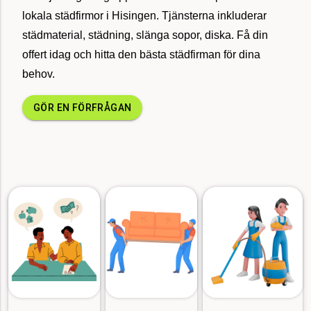
lokala städfirmor i Hisingen. Tjänsterna inkluderar
sedan
städmaterial, städning, slänga sopor, diska. Få din
offert idag och hitta den bästa städfirman för dina
för 37
behov.
Uppköp av dödsbo i Göteborg, 76 kvm
minuter
sedan
GÖR EN FÖRFRÅGAN
för 8
Flyttstäd 75 kvm, Kortedala
minuter
sedan
för 22
3st Container blandat avfall 75 kvm, Stockholm
minuter
sedan
för 13
Värdera, tömma och städa dödsbo, Stockholm
minuter
sedan