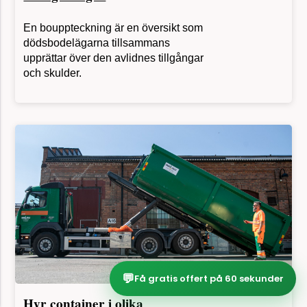
En bouppteckning är en översikt som
dödsbodelägarna tillsammans
upprättar över den avlidnes tillgångar
och skulder.
💬
Få gratis offert på 60 sekunder
Hyr container i olika