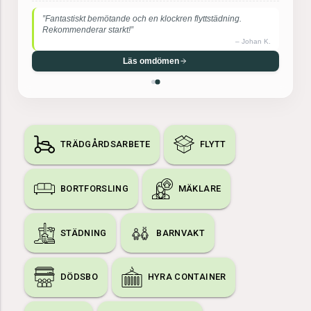
”Supernöjd! De var otroligt effektiva, försiktiga med mina
möbler och mycket trevliga.”
–
Maria S.
Läs omdömen
TRÄDGÅRDSARBETE
FLYTT
BORTFORSLING
MÄKLARE
STÄDNING
BARNVAKT
DÖDSBO
HYRA CONTAINER