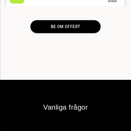
sedan
BE OM OFFERT
för 8
Flyttstäd 75 kvm, Kortedala
minuter
sedan
för 22
3st Container blandat avfall 75 kvm, Stockholm
minuter
sedan
för 13
Värdera, tömma och städa dödsbo, Stockholm
minuter
sedan
Vanliga frågor
för 3
Flytt 134 kvm, Göteborg till Stockholm
minuter
sedan