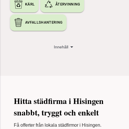
KÄRL
ÅTERVINNING
AVFALLSHANTERING
Innehåll
Jämför städfirmor
Såhär funkar Recycler
Få offerter från städfirmor
Frågor & svar - billigast städfirma
Olika städtjänster
Artiklar om städning & flytt
Hitta städfirma i Hisingen
Tips & trix för dig som letar städfirma
snabbt, tryggt och enkelt
Kontakt och support
Få offerter från lokala städfirmor i Hisingen.
Jämför och boka en professionell städfirma i