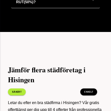
för 20
Hittade mäklare, Stockholm
minuter
sedan
för 18
Sålde vårt hus, Växjö
minuter
sedan
för 24
Bohagsflytt 80 kvm, Uppsala
minuter
Jämför flera städföretag i
sedan
Hisingen
för 11
Bortforsling möbler 160 kvm, Kungälv
minuter
SÄKERT
ENKELT
sedan
Letar du efter en bra städfirma i Hisingen? Vår gratis
offerttjänst ger dig upp till 4 offerter från professionella
för 37
Fönsterputs löpande företag, Borås
minuter