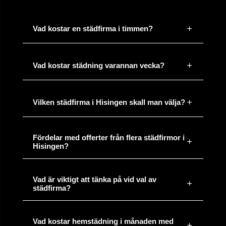
för 19
4 kärl löpande papper och plast, Växjö
minuter
Vad kostar en städfirma i timmen?
sedan
för 32
Vad kostar städning varannan vecka?
Flytt och städ 92 kvm, Malmö
minuter
sedan
Vilken städfirma i Hisingen skall man välja?
för 12
Fönsterputs och kontorsstäd, Helsingborg
minuter
sedan
Fördelar med offerter från flera städfirmor i
Hisingen?
för 12
Uppköp av dödsbo i Stockholm, 180 kvm
minuter
sedan
Vad är viktigt att tänka på vid val av
städfirma?
för 16
Tömma och städa dödsbo, Göteborg
minuter
Vad kostar hemstädning i månaden med
sedan
RUT(50%)?