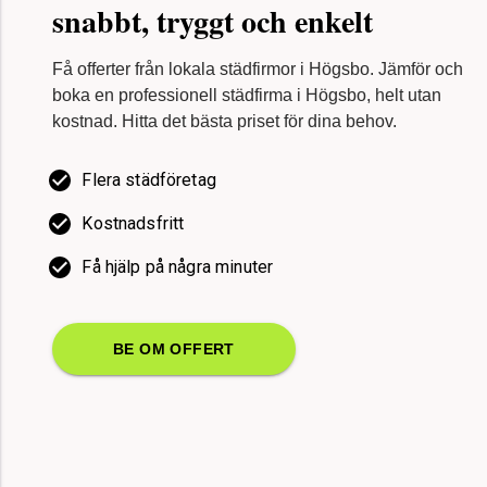
snabbt, tryggt och enkelt
Kontakt och support
Få offerter från lokala städfirmor i Högsbo. Jämför och
boka en professionell städfirma i Högsbo, helt utan
kostnad. Hitta det bästa priset för dina behov.
Flera städföretag
Kostnadsfritt
Få hjälp på några minuter
BE OM OFFERT