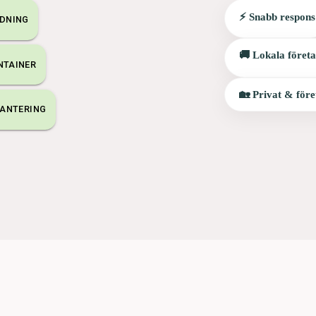
⚡ Snabb respons
DNING
🚚 Lokala föret
NTAINER
🏡 Privat & före
ANTERING