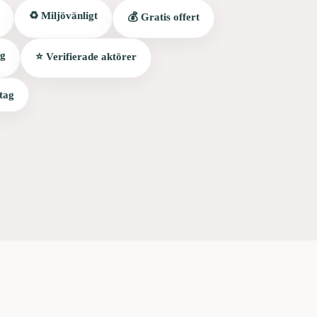
♻️ Miljövänligt
💰 Gratis offert
ag
⭐ Verifierade aktörer
tag