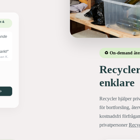
t &
ande
rkt!”
♻️ On-demand åte
han K.
Recycler
enklare
Recycler hjälper priv
för bortforsling, åte
kostnadsfri förfrågan
privatpersoner
Recyc