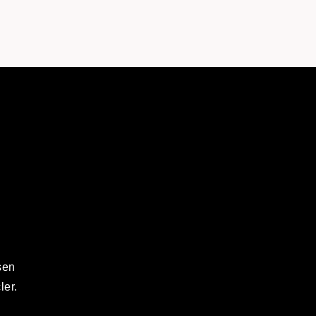
sen
ler.