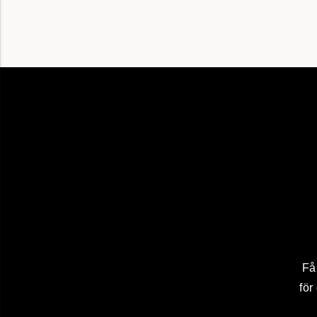
Få
för