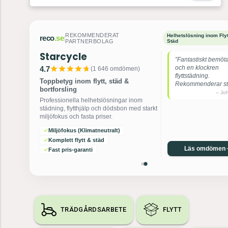
REKOMMENDERAT
Helhetslösning inom Flyt
reco
.se
|
PARTNERBOLAG
Städ
Starcycle
”Fantastiskt bemöt
och en klockren
4.7
(
1 646
omdömen)
flyttstädning.
Toppbetyg inom flytt, städ &
Rekommenderar sta
bortforsling
–
Jo
Professionella helhetslösningar inom
städning, flytthjälp och dödsbon med starkt
miljöfokus och fasta priser.
Miljöfokus (Klimatneutralt)
Komplett flytt & städ
Läs omdömen
Fast pris-garanti
TRÄDGÅRDSARBETE
FLYTT