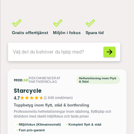
Gratis offerttjänst
Miljön i fokus
Spara tid
reco
.se
|
REKOMMENDERAT PARTNERBOLAG
Flyttfirma
Mex Flyttfirma AB
4.7
(
6 205
omdömen)
Sveriges populäraste flyttfirma på Reco.se
Erfaren och trygg flytthjälp i hela Stockholm. Vi tar hand om allt
från packning till transport med nöjd kund-garanti.
Säker & snabb transport
Kostnadsfri offert
Fullt försäkrade