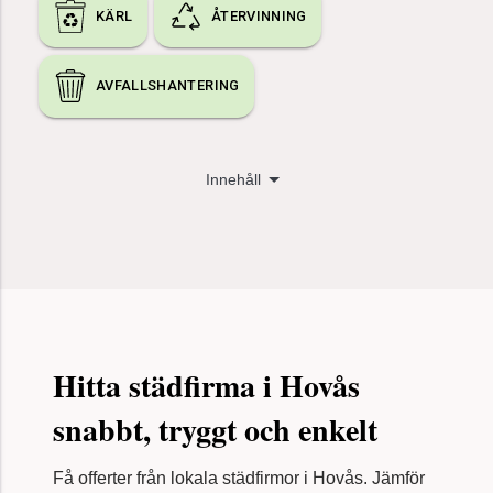
KÄRL
ÅTERVINNING
AVFALLSHANTERING
Innehåll
Jämför städfirmor
Såhär funkar Recycler
Få offerter från städfirmor
Frågor & svar - billigast städfirma
Olika städtjänster
Artiklar om städning & flytt
Hitta städfirma i Hovås
Tips & trix för dig som letar städfirma
snabbt, tryggt och enkelt
Kontakt och support
Få offerter från lokala städfirmor i Hovås. Jämför
och boka en professionell städfirma i Hovås, helt