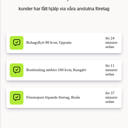
kunder har fått hjälp via våra anslutna företag
för 24
Bohagsflytt 80 kvm, Uppsala
minuter
sedan
för 11
Bortforsling möbler 160 kvm, Kungälv
minuter
sedan
för 37
Fönsterputs löpande företag, Borås
minuter
sedan
för 37
Uppköp av dödsbo i Göteborg, 76 kvm
minuter
sedan
för 8