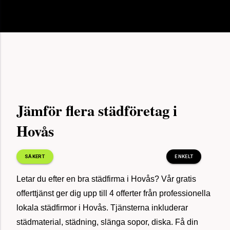
för 18
Sålde vårt hus, Växjö
minuter
sedan
för 24
Bohagsflytt 80 kvm, Uppsala
minuter
sedan
Jämför flera städföretag i
Hovås
för 11
Bortforsling möbler 160 kvm, Kungälv
minuter
sedan
SÄKERT
ENKELT
Letar du efter en bra städfirma i Hovås? Vår gratis
för 37
Fönsterputs löpande företag, Borås
minuter
offerttjänst ger dig upp till 4 offerter från professionella
sedan
lokala städfirmor i Hovås. Tjänsterna inkluderar
städmaterial, städning, slänga sopor, diska. Få din
för 37