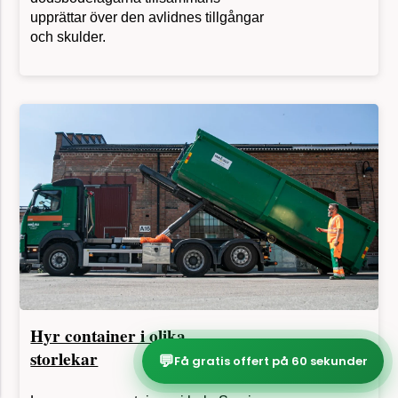
upprättar över den avlidnes tillgångar
och skulder.
Hyr container i olika
storlekar
💬
Få gratis offert på 60 sekunder
Leverans av containers i hela Sverige.