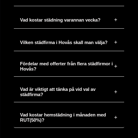
för 32
Flytt och städ 92 kvm, Malmö
minuter
Vad kostar städning varannan vecka?
sedan
för 12
Vilken städfirma i Hovås skall man välja?
Fönsterputs och kontorsstäd, Helsingborg
minuter
sedan
Fördelar med offerter från flera städfirmor i
Hovås?
för 12
Uppköp av dödsbo i Stockholm, 180 kvm
minuter
sedan
Vad är viktigt att tänka på vid val av
städfirma?
för 16
Tömma och städa dödsbo, Göteborg
minuter
sedan
Vad kostar hemstädning i månaden med
RUT(50%)?
för 20
Hittade mäklare, Stockholm
minuter
sedan