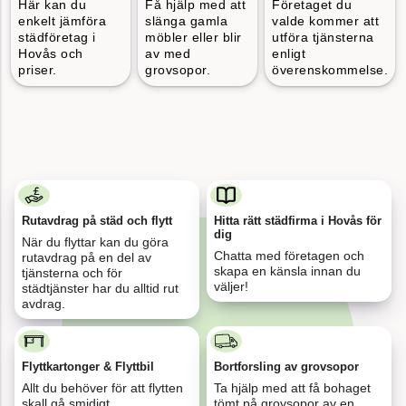
enkelt jämföra
slänga gamla
valde kommer att
för 19
städföretag i
möbler eller blir
utföra tjänsterna
4 kärl löpande papper och plast, Växjö
minuter
Hovås och
av med
enligt
sedan
priser.
grovsopor.
överenskommelse.
för 32
Flytt och städ 92 kvm, Malmö
minuter
sedan
för 12
Fönsterputs och kontorsstäd, Helsingborg
minuter
Rutavdrag på städ och flytt
Hitta rätt städfirma i Hovås för
sedan
dig
När du flyttar kan du göra
Chatta med företagen och
rutavdrag på en del av
skapa en känsla innan du
tjänsterna och för
väljer!
städtjänster har du alltid rut
för 12
avdrag.
Uppköp av dödsbo i Stockholm, 180 kvm
minuter
sedan
Flyttkartonger & Flyttbil
Bortforsling av grovsopor
Allt du behöver för att flytten
Ta hjälp med att få bohaget
skall gå smidigt.
tömt på grovsopor av en