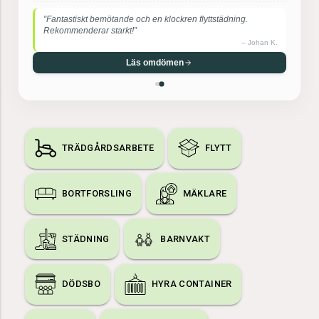
”Supernöjd! De var otroligt effektiva, försiktiga med mina
möbler och mycket trevliga.”
–
Maria S.
Läs omdömen
TRÄDGÅRDSARBETE
FLYTT
BORTFORSLING
MÄKLARE
STÄDNING
BARNVAKT
DÖDSBO
HYRA CONTAINER