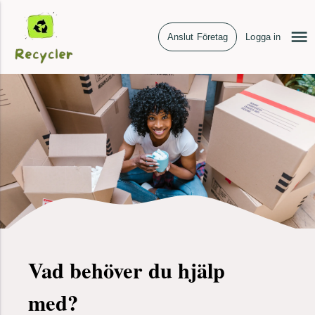
Anslut Företag
Logga in
Vad behöver du hjälp
med?
Kontorsstäd