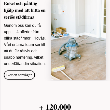
Enkel och pålitlig
hjälp med att hitta en
seriös städfirma
Genom oss kan du få
upp till 4 offerter från
olika städfirmor i Hovås.
Vårt erfarna team ser till
att du får rättvis och
för 16
snabb hantering, vilket
Tömma och städa dödsbo, Göteborg
minuter
sedan
underlättar din situation.
Gör en förfrågan
för 20
Hittade mäklare, Stockholm
minuter
sedan
+
120,000
för 18
Sålde vårt hus, Växjö
minuter
sedan