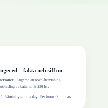
ngered
– fakta och siffror
personer
i
Angered
att boka återvinning.
ortforsling av
batterier
är
250
kr
.
ofta hämtning samma dag eller inom 48 timmar.