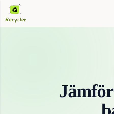
Jämför
b