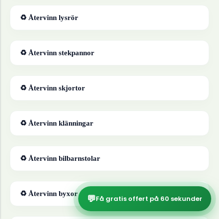
♻ Återvinn
lysrör
♻ Återvinn
stekpannor
♻ Återvinn
skjortor
♻ Återvinn
klänningar
♻ Återvinn
bilbarnstolar
♻ Återvinn
byxor
💬
Få gratis offert på 60 sekunder