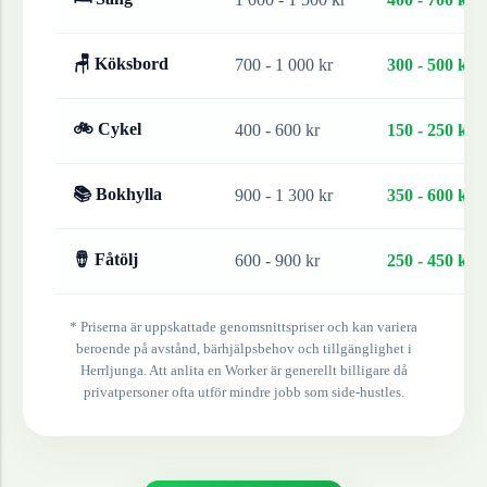
🪑 Köksbord
700 - 1 000 kr
300 - 500 kr
🚲 Cykel
400 - 600 kr
150 - 250 kr
📚 Bokhylla
900 - 1 300 kr
350 - 600 kr
🪘 Fåtölj
600 - 900 kr
250 - 450 kr
* Priserna är uppskattade genomsnittspriser och kan variera
beroende på avstånd, bärhjälpsbehov och tillgänglighet i
Herrljunga
. Att anlita en Worker är generellt billigare då
privatpersoner ofta utför mindre jobb som side-hustles.