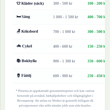
👕 Kläder (säck)
300 - 500 kr
100 - 200 kr
🛏 Säng
1 000 - 1 500 kr
400 - 700 kr
🪑 Köksbord
700 - 1 000 kr
300 - 500 kr
🚲 Cykel
400 - 600 kr
150 - 250 kr
📚 Bokhylla
900 - 1 300 kr
350 - 600 kr
🪘 Fåtölj
600 - 900 kr
250 - 450 kr
* Priserna är uppskattade genomsnittspriser och kan variera
beroende på avstånd, bärhjälpsbehov och tillgänglighet i
Hovmantorp
. Att anlita en Worker är generellt billigare då
privatpersoner ofta utför mindre jobb som side-hustles.