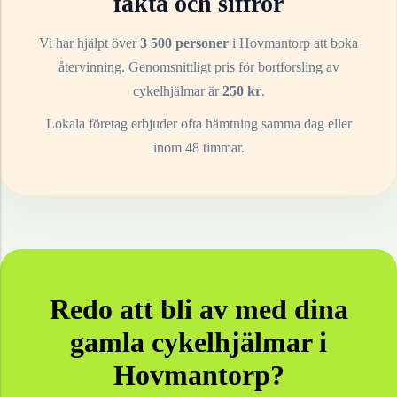
fakta och siffror
Vi har hjälpt över
3 500 personer
i
Hovmantorp
att boka
återvinning. Genomsnittligt pris för bortforsling av
cykelhjälmar
är
250
kr
.
Lokala företag erbjuder ofta hämtning samma dag eller
inom 48 timmar.
Redo att bli av med dina
gamla
cykelhjälmar
i
Hovmantorp
?