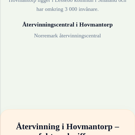
Hovmantorp ligger i Lessebo kommun i Småland och
har omkring 3 000 invånare.
Återvinningscentral i
Hovmantorp
Norremark återvinningscentral
Återvinning i
Hovmantorp
–