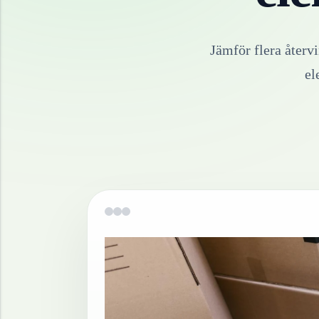
Jämför flera återv
el