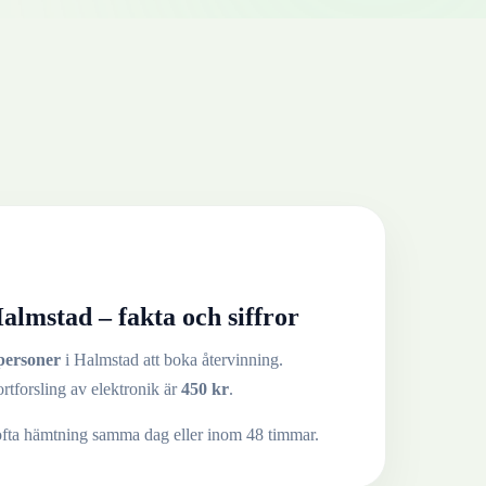
almstad
– fakta och siffror
personer
i
Halmstad
att boka återvinning.
ortforsling av
elektronik
är
450
kr
.
ofta hämtning samma dag eller inom 48 timmar.