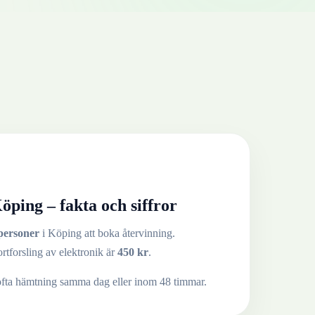
öping
– fakta och siffror
personer
i
Köping
att boka återvinning.
ortforsling av
elektronik
är
450
kr
.
ofta hämtning samma dag eller inom 48 timmar.