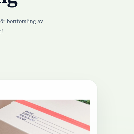
för bortforsling av
t!