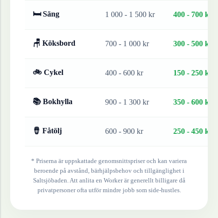
🛏 Säng
1 000 - 1 500 kr
400 - 700 kr
🪑 Köksbord
700 - 1 000 kr
300 - 500 kr
🚲 Cykel
400 - 600 kr
150 - 250 kr
📚 Bokhylla
900 - 1 300 kr
350 - 600 kr
🪘 Fåtölj
600 - 900 kr
250 - 450 kr
* Priserna är uppskattade genomsnittspriser och kan variera
beroende på avstånd, bärhjälpsbehov och tillgänglighet i
Saltsjöbaden
. Att anlita en Worker är generellt billigare då
privatpersoner ofta utför mindre jobb som side-hustles.