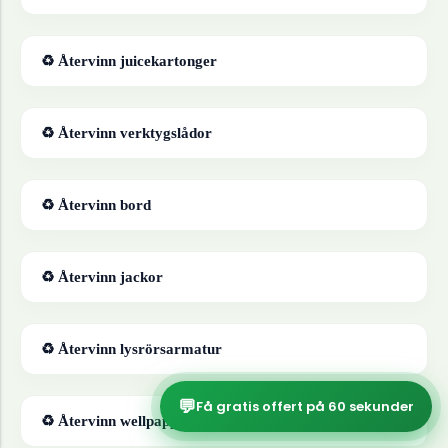
♻ Återvinn
juicekartonger
♻ Återvinn
verktygslådor
♻ Återvinn
bord
♻ Återvinn
jackor
♻ Återvinn
lysrörsarmatur
💬
Få gratis offert på 60 sekunder
♻ Återvinn
wellpapp