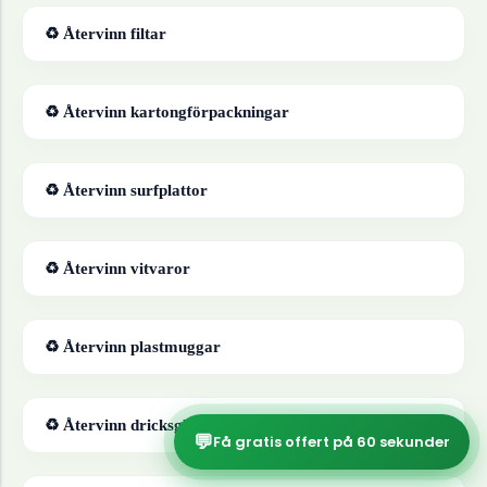
♻ Återvinn
filtar
♻ Återvinn
kartongförpackningar
♻ Återvinn
surfplattor
♻ Återvinn
vitvaror
♻ Återvinn
plastmuggar
♻ Återvinn
dricksglas
💬
Få gratis offert på 60 sekunder