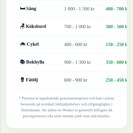
🛏 Säng
1 000 - 1 500 kr
400 - 700 kr
🪑 Köksbord
700 - 1 000 kr
300 - 500 kr
🚲 Cykel
400 - 600 kr
150 - 250 kr
📚 Bokhylla
900 - 1 300 kr
350 - 600 kr
🪘 Fåtölj
600 - 900 kr
250 - 450 kr
* Priserna är uppskattade genomsnittspriser och kan variera
beroende på avstånd, bärhjälpsbehov och tillgänglighet i
Simrishamn
. Att anlita en Worker är generellt billigare då
privatpersoner ofta utför mindre jobb som side-hustles.