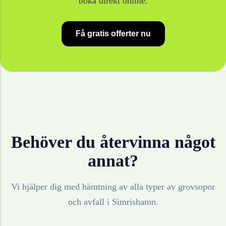
boka direkt online.
Få gratis offerter nu
Behöver du återvinna något
annat?
Vi hjälper dig med hämtning av alla typer av grovsopor
och avfall i
Simrishamn
.