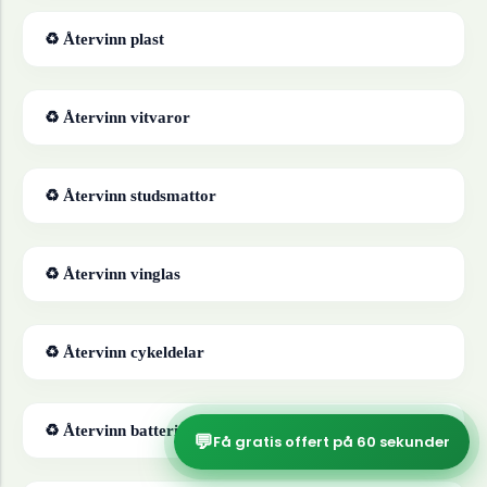
♻ Återvinn
plast
♻ Återvinn
vitvaror
♻ Återvinn
studsmattor
♻ Återvinn
vinglas
♻ Återvinn
cykeldelar
♻ Återvinn
batterier
💬
Få gratis offert på 60 sekunder