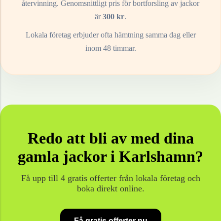
återvinning. Genomsnittligt pris för bortforsling av
jackor
är
300
kr
.
Lokala företag erbjuder ofta hämtning samma dag eller
inom 48 timmar.
Redo att bli av med dina
gamla
jackor
i
Karlshamn
?
Få upp till 4 gratis offerter från lokala företag och
boka direkt online.
Få gratis offerter nu