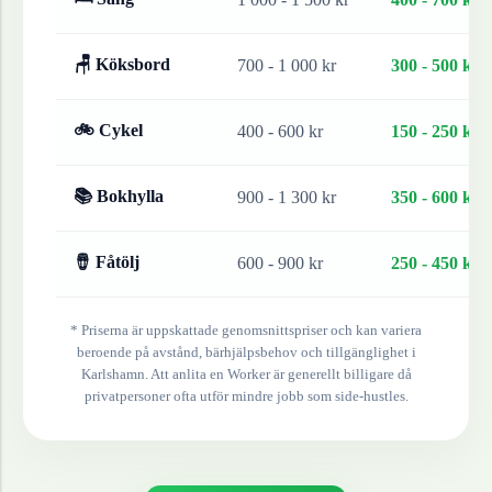
🪑 Köksbord
700 - 1 000 kr
300 - 500 kr
🚲 Cykel
400 - 600 kr
150 - 250 kr
📚 Bokhylla
900 - 1 300 kr
350 - 600 kr
🪘 Fåtölj
600 - 900 kr
250 - 450 kr
* Priserna är uppskattade genomsnittspriser och kan variera
beroende på avstånd, bärhjälpsbehov och tillgänglighet i
Karlshamn
. Att anlita en Worker är generellt billigare då
privatpersoner ofta utför mindre jobb som side-hustles.