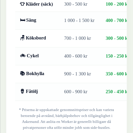
👕 Kläder (säck)
300 - 500 kr
100 - 200 kr
🛏 Säng
1 000 - 1 500 kr
400 - 700 kr
🪑 Köksbord
700 - 1 000 kr
300 - 500 kr
🚲 Cykel
400 - 600 kr
150 - 250 kr
📚 Bokhylla
900 - 1 300 kr
350 - 600 kr
🪘 Fåtölj
600 - 900 kr
250 - 450 kr
* Priserna är uppskattade genomsnittspriser och kan variera
beroende på avstånd, bärhjälpsbehov och tillgänglighet i
Askersund
. Att anlita en Worker är generellt billigare då
privatpersoner ofta utför mindre jobb som side-hustles.