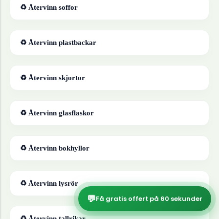
♻ Återvinn
soffor
♻ Återvinn
plastbackar
♻ Återvinn
skjortor
♻ Återvinn
glasflaskor
♻ Återvinn
bokhyllor
♻ Återvinn
lysrör
💬
Få gratis offert på 60 sekunder
♻ Återvinn
tallrikar