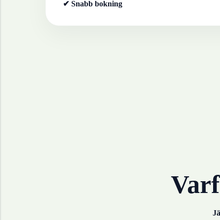
✔ Snabb bokning
Varf
Jä