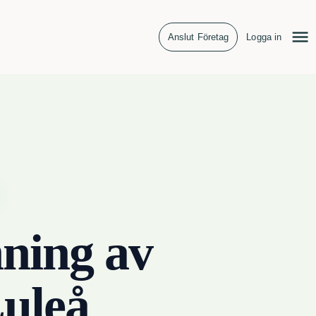
Anslut Företag
Logga in
ning av
uleå