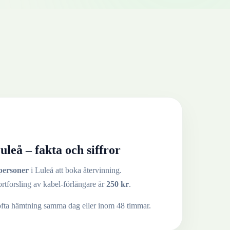
uleå
– fakta och siffror
personer
i
Luleå
att boka återvinning.
ortforsling av
kabel-förlängare
är
250
kr
.
ofta hämtning samma dag eller inom 48 timmar.