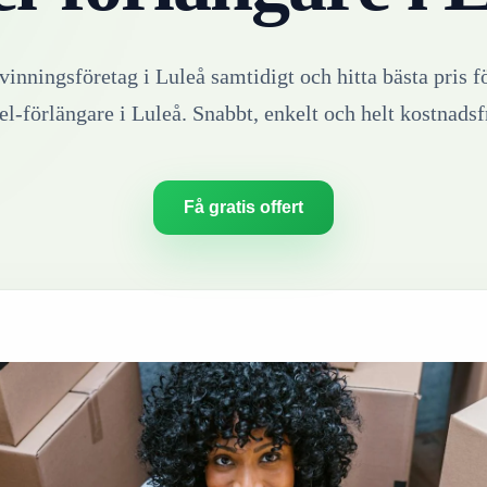
rvinningsföretag i
Luleå
samtidigt och hitta bästa pris f
el-förlängare
i
Luleå
. Snabbt, enkelt och helt kostnadsfr
Få gratis offert