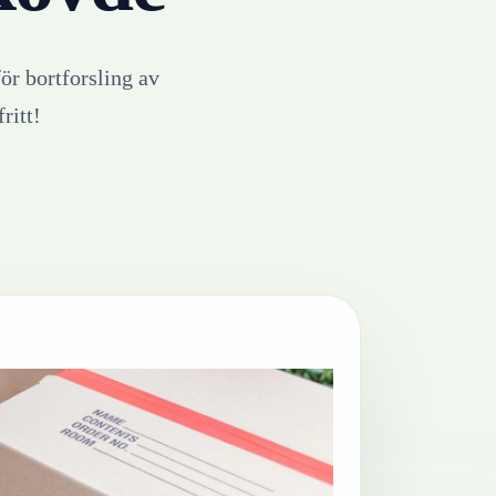
för bortforsling av
ritt!