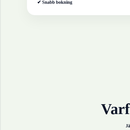
✔ Snabb bokning
Varf
Jä