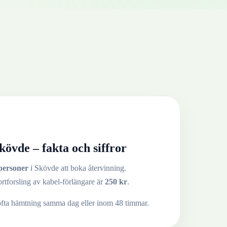
kövde
– fakta och siffror
personer
i
Skövde
att boka återvinning.
ortforsling av
kabel-förlängare
är
250
kr
.
ofta hämtning samma dag eller inom 48 timmar.