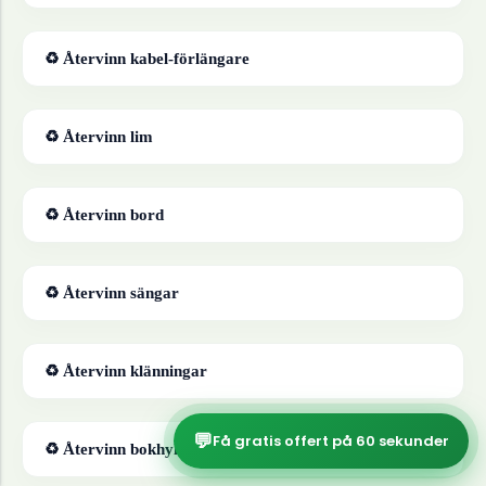
♻ Återvinn
kabel-förlängare
♻ Återvinn
lim
♻ Återvinn
bord
♻ Återvinn
sängar
♻ Återvinn
klänningar
💬
Få gratis offert på 60 sekunder
♻ Återvinn
bokhyllor