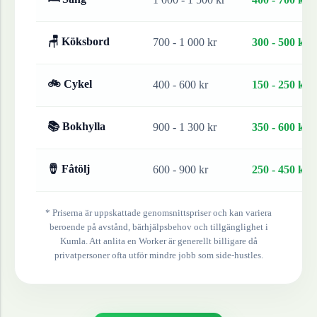
🪑 Köksbord
700 - 1 000 kr
300 - 500 kr
🚲 Cykel
400 - 600 kr
150 - 250 kr
📚 Bokhylla
900 - 1 300 kr
350 - 600 kr
🪘 Fåtölj
600 - 900 kr
250 - 450 kr
* Priserna är uppskattade genomsnittspriser och kan variera
beroende på avstånd, bärhjälpsbehov och tillgänglighet i
Kumla
. Att anlita en Worker är generellt billigare då
privatpersoner ofta utför mindre jobb som side-hustles.