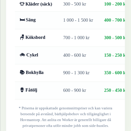
👕 Kläder (säck)
300 - 500 kr
100 - 200 kr
🛏 Säng
1 000 - 1 500 kr
400 - 700 kr
🪑 Köksbord
700 - 1 000 kr
300 - 500 kr
🚲 Cykel
400 - 600 kr
150 - 250 kr
📚 Bokhylla
900 - 1 300 kr
350 - 600 kr
🪘 Fåtölj
600 - 900 kr
250 - 450 kr
* Priserna är uppskattade genomsnittspriser och kan variera
beroende på avstånd, bärhjälpsbehov och tillgänglighet i
Hovmantorp
. Att anlita en Worker är generellt billigare då
privatpersoner ofta utför mindre jobb som side-hustles.