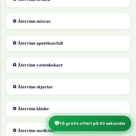
♻ Återvinn
mixrar
♻ Återvinn
apoteksavfall
♻ Återvinn
vattenkokare
♻ Återvinn
skjortor
♻ Återvinn
kläder
💬
Få gratis offert på 60 sekunder
♻ Återvinn
mediciner