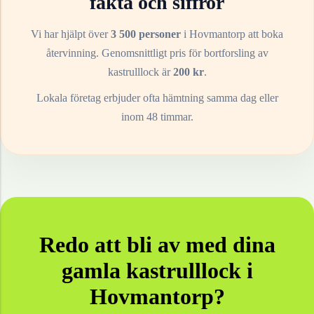
fakta och siffror
Vi har hjälpt över
3 500 personer
i
Hovmantorp
att boka
återvinning. Genomsnittligt pris för bortforsling av
kastrulllock
är
200
kr
.
Lokala företag erbjuder ofta hämtning samma dag eller
inom 48 timmar.
Redo att bli av med dina
gamla
kastrulllock
i
Hovmantorp
?