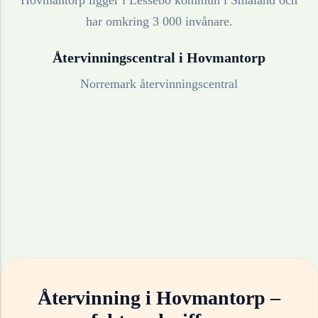
Hovmantorp ligger i Lessebo kommun i Småland och
har omkring 3 000 invånare.
Återvinningscentral i
Hovmantorp
Norremark återvinningscentral
Återvinning i
Hovmantorp
–