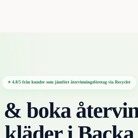
⭐ 4.8/5 från kunder som jämfört återvinningsföretag via Recycler
 & boka återvin
kläder
i
Backa