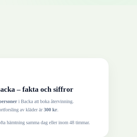
acka
– fakta och siffror
personer
i
Backa
att boka återvinning.
ortforsling av
kläder
är
300
kr
.
ofta hämtning samma dag eller inom 48 timmar.