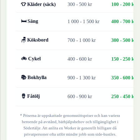
👕 Kläder (säck)
300 - 500 kr
100 - 200 kr
🛏 Säng
1 000 - 1 500 kr
400 - 700 kr
🪑 Köksbord
700 - 1 000 kr
300 - 500 kr
🚲 Cykel
400 - 600 kr
150 - 250 kr
📚 Bokhylla
900 - 1 300 kr
350 - 600 kr
🪘 Fåtölj
600 - 900 kr
250 - 450 kr
* Priserna är uppskattade genomsnittspriser och kan variera
beroende på avstånd, bärhjälpsbehov och tillgänglighet i
Södertälje
. Att anlita en Worker är generellt billigare då
privatpersoner ofta utför mindre jobb som side-hustles.