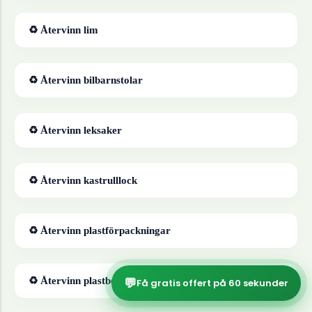
♻ Återvinn
lim
♻ Återvinn
bilbarnstolar
♻ Återvinn
leksaker
♻ Återvinn
kastrulllock
♻ Återvinn
plastförpackningar
💬
♻ Återvinn
plastbestick
Få gratis offert på 60 sekunder