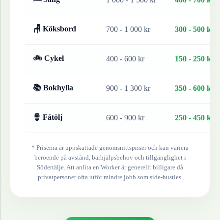
🪑 Köksbord
700 - 1 000 kr
300 - 500 kr
🚲 Cykel
400 - 600 kr
150 - 250 kr
📚 Bokhylla
900 - 1 300 kr
350 - 600 kr
🪘 Fåtölj
600 - 900 kr
250 - 450 kr
* Priserna är uppskattade genomsnittspriser och kan variera
beroende på avstånd, bärhjälpsbehov och tillgänglighet i
Södertälje
. Att anlita en Worker är generellt billigare då
privatpersoner ofta utför mindre jobb som side-hustles.