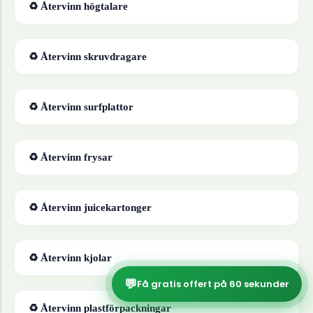
♻ Återvinn
högtalare
♻ Återvinn
skruvdragare
♻ Återvinn
surfplattor
♻ Återvinn
frysar
♻ Återvinn
juicekartonger
♻ Återvinn
kjolar
💬
Få gratis offert på 60 sekunder
♻ Återvinn
plastförpackningar