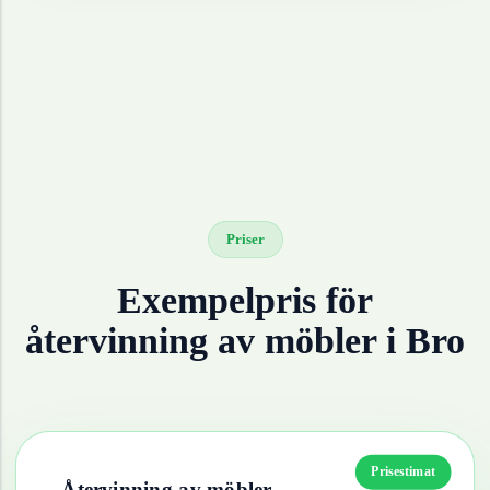
Priser
Exempelpris för
återvinning av
möbler
i
Bro
Prisestimat
Återvinning av
möbler