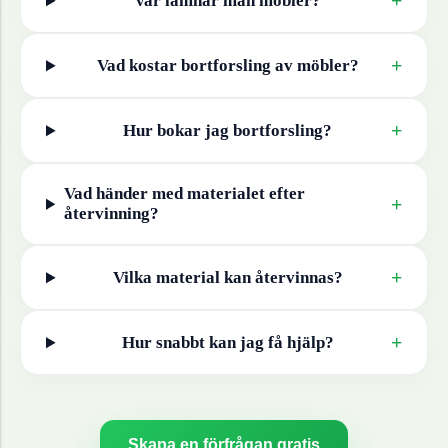
+
Var lämnar man
möbler
?
+
Vad kostar bortforsling av
möbler
?
+
Hur bokar jag bortforsling?
Vad händer med materialet efter
+
återvinning?
+
Vilka material kan återvinnas?
+
Hur snabbt kan jag få hjälp?
Skapa en förfrågan gratis