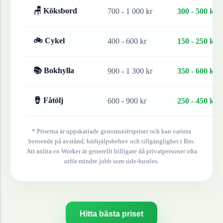
🪑 Köksbord
700 - 1 000 kr
300 - 500 kr
🚲 Cykel
400 - 600 kr
150 - 250 kr
📚 Bokhylla
900 - 1 300 kr
350 - 600 kr
🪘 Fåtölj
600 - 900 kr
250 - 450 kr
* Priserna är uppskattade genomsnittspriser och kan variera
beroende på avstånd, bärhjälpsbehov och tillgänglighet i
Bro
.
Att anlita en Worker är generellt billigare då privatpersoner ofta
utför mindre jobb som side-hustles.
Hitta bästa priset