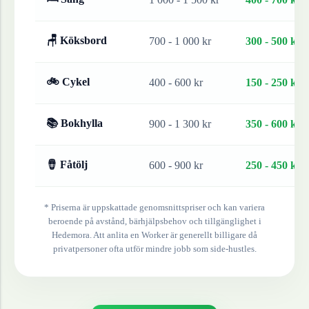
🪑 Köksbord
700 - 1 000 kr
300 - 500 kr
🚲 Cykel
400 - 600 kr
150 - 250 kr
📚 Bokhylla
900 - 1 300 kr
350 - 600 kr
🪘 Fåtölj
600 - 900 kr
250 - 450 kr
* Priserna är uppskattade genomsnittspriser och kan variera
beroende på avstånd, bärhjälpsbehov och tillgänglighet i
Hedemora
. Att anlita en Worker är generellt billigare då
privatpersoner ofta utför mindre jobb som side-hustles.