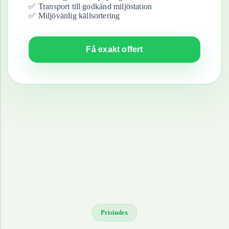
✅ Transport till godkänd miljöstation
✅ Miljövänlig källsortering
Få exakt offert
Prisindex