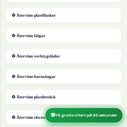
♻ Återvinn
plastflaskor
♻ Återvinn
fälgar
♻ Återvinn
verktygslådor
♻ Återvinn
barnsängar
♻ Återvinn
plastbestick
💬
Få gratis offert på 60 sekunder
♻ Återvinn
elscootrar