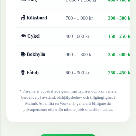
🪑 Köksbord
700 - 1 000 kr
300 - 500 kr
🚲 Cykel
400 - 600 kr
150 - 250 kr
📚 Bokhylla
900 - 1 300 kr
350 - 600 kr
🪘 Fåtölj
600 - 900 kr
250 - 450 kr
* Priserna är uppskattade genomsnittspriser och kan variera
beroende på avstånd, bärhjälpsbehov och tillgänglighet i
Malmö
. Att anlita en Worker är generellt billigare då
privatpersoner ofta utför mindre jobb som side-hustles.