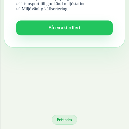
✅ Transport till godkänd miljöstation
✅ Miljövänlig källsortering
Få exakt offert
Prisindex