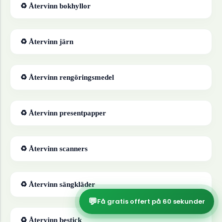
♻ Återvinn
bokhyllor
♻ Återvinn
järn
♻ Återvinn
rengöringsmedel
♻ Återvinn
presentpapper
♻ Återvinn
scanners
♻ Återvinn
sängkläder
💬
Få gratis offert på 60 sekunder
♻ Återvinn
bestick