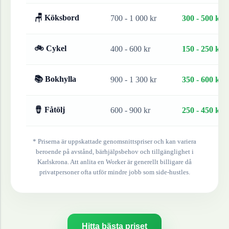
🪑 Köksbord
700 - 1 000 kr
300 - 500 kr
🚲 Cykel
400 - 600 kr
150 - 250 kr
📚 Bokhylla
900 - 1 300 kr
350 - 600 kr
🪘 Fåtölj
600 - 900 kr
250 - 450 kr
* Priserna är uppskattade genomsnittspriser och kan variera
beroende på avstånd, bärhjälpsbehov och tillgänglighet i
Karlskrona
. Att anlita en Worker är generellt billigare då
privatpersoner ofta utför mindre jobb som side-hustles.
Hitta bästa priset