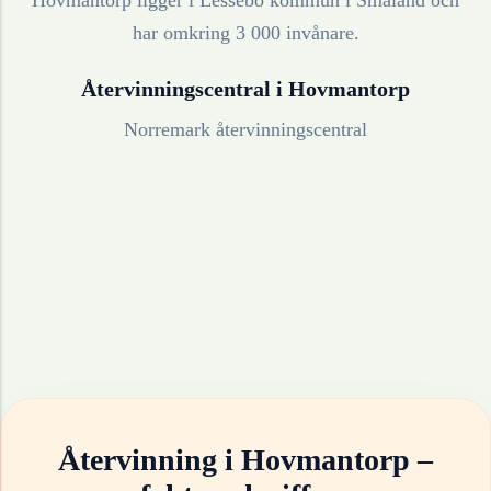
Hovmantorp ligger i Lessebo kommun i Småland och
har omkring 3 000 invånare.
Återvinningscentral i
Hovmantorp
Norremark återvinningscentral
Återvinning i
Hovmantorp
–