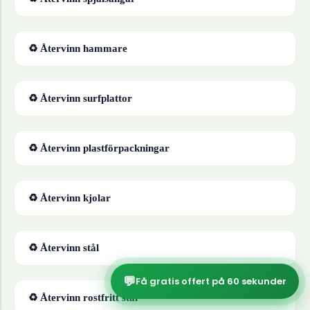
♻ Återvinn
hammare
♻ Återvinn
surfplattor
♻ Återvinn
plastförpackningar
♻ Återvinn
kjolar
♻ Återvinn
stål
💬
Få gratis offert på 60 sekunder
♻ Återvinn
rostfritt stål