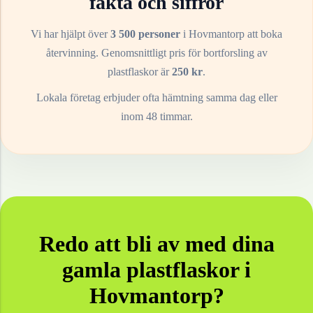
fakta och siffror
Vi har hjälpt över
3 500 personer
i
Hovmantorp
att boka
återvinning. Genomsnittligt pris för bortforsling av
plastflaskor
är
250
kr
.
Lokala företag erbjuder ofta hämtning samma dag eller
inom 48 timmar.
Redo att bli av med dina
gamla
plastflaskor
i
Hovmantorp
?