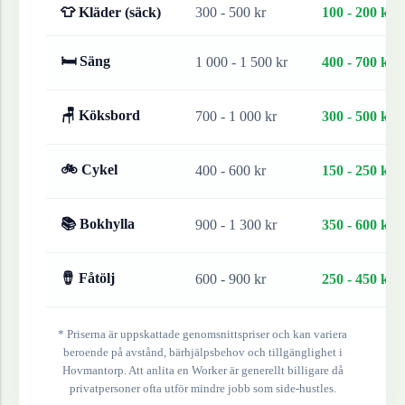
👕 Kläder (säck)
300 - 500 kr
100 - 200 kr
🛏 Säng
1 000 - 1 500 kr
400 - 700 kr
🪑 Köksbord
700 - 1 000 kr
300 - 500 kr
🚲 Cykel
400 - 600 kr
150 - 250 kr
📚 Bokhylla
900 - 1 300 kr
350 - 600 kr
🪘 Fåtölj
600 - 900 kr
250 - 450 kr
* Priserna är uppskattade genomsnittspriser och kan variera
beroende på avstånd, bärhjälpsbehov och tillgänglighet i
Hovmantorp
. Att anlita en Worker är generellt billigare då
privatpersoner ofta utför mindre jobb som side-hustles.