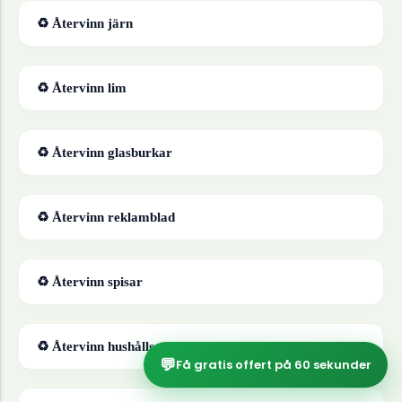
♻ Återvinn
järn
♻ Återvinn
lim
♻ Återvinn
glasburkar
♻ Återvinn
reklamblad
♻ Återvinn
spisar
♻ Återvinn
hushållsapparater
💬
Få gratis offert på 60 sekunder