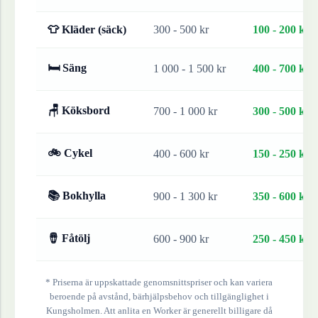
👕 Kläder (säck)
300 - 500 kr
100 - 200 kr
🛏 Säng
1 000 - 1 500 kr
400 - 700 kr
🪑 Köksbord
700 - 1 000 kr
300 - 500 kr
🚲 Cykel
400 - 600 kr
150 - 250 kr
📚 Bokhylla
900 - 1 300 kr
350 - 600 kr
🪘 Fåtölj
600 - 900 kr
250 - 450 kr
* Priserna är uppskattade genomsnittspriser och kan variera
beroende på avstånd, bärhjälpsbehov och tillgänglighet i
Kungsholmen
. Att anlita en Worker är generellt billigare då