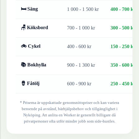
🛏 Säng
1 000 - 1 500 kr
400 - 700 kr
🪑 Köksbord
700 - 1 000 kr
300 - 500 kr
🚲 Cykel
400 - 600 kr
150 - 250 kr
📚 Bokhylla
900 - 1 300 kr
350 - 600 kr
🪘 Fåtölj
600 - 900 kr
250 - 450 kr
* Priserna är uppskattade genomsnittspriser och kan variera
beroende på avstånd, bärhjälpsbehov och tillgänglighet i
Nyköping
. Att anlita en Worker är generellt billigare då
privatpersoner ofta utför mindre jobb som side-hustles.