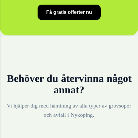
Få gratis offerter nu
Behöver du återvinna något
annat?
Vi hjälper dig med hämtning av alla typer av grovsopor
och avfall i
Nyköping
.