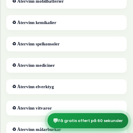
♻ Återvinn
mobilbatterier
♻ Återvinn
kemikalier
♻ Återvinn
spelkonsoler
♻ Återvinn
mediciner
♻ Återvinn
elverktyg
♻ Återvinn
vitvaror
💬
Få gratis offert på 60 sekunder
♻ Återvinn
målarburkar