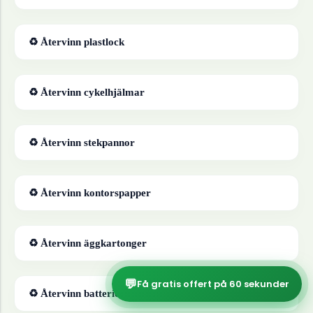
♻ Återvinn
plastlock
♻ Återvinn
cykelhjälmar
♻ Återvinn
stekpannor
♻ Återvinn
kontorspapper
♻ Återvinn
äggkartonger
💬
Få gratis offert på 60 sekunder
♻ Återvinn
batterier