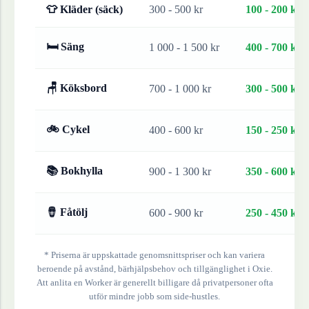
👕 Kläder (säck)
300 - 500 kr
100 - 200 kr
🛏 Säng
1 000 - 1 500 kr
400 - 700 kr
🪑 Köksbord
700 - 1 000 kr
300 - 500 kr
🚲 Cykel
400 - 600 kr
150 - 250 kr
📚 Bokhylla
900 - 1 300 kr
350 - 600 kr
🪘 Fåtölj
600 - 900 kr
250 - 450 kr
* Priserna är uppskattade genomsnittspriser och kan variera
beroende på avstånd, bärhjälpsbehov och tillgänglighet i
Oxie
.
Att anlita en Worker är generellt billigare då privatpersoner ofta
utför mindre jobb som side-hustles.