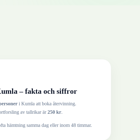
umla
– fakta och siffror
personer
i
Kumla
att boka återvinning.
ortforsling av
tallrikar
är
250
kr
.
ofta hämtning samma dag eller inom 48 timmar.