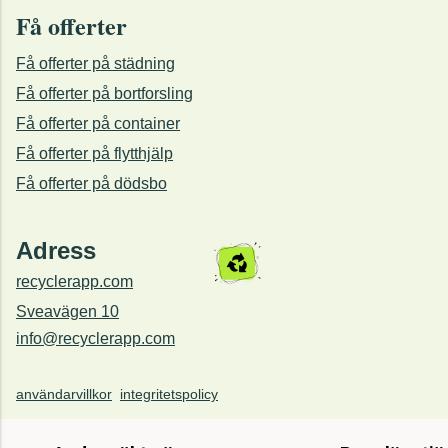
Få offerter
Få offerter på städning
Få offerter på bortforsling
Få offerter på container
Få offerter på flytthjälp
Få offerter på dödsbo
Adress
recyclerapp.com
Sveavägen 10
info@recyclerapp.com
användarvillkor
integritetspolicy