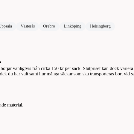
Uppsala
Västerås
Örebro
Linköping
Helsingborg
?
örjar vanligtvis från cirka 150 kr per säck. Slutpriset kan dock variera
orlek du har valt samt hur många säckar som ska transporteras bort vid sa
nde material.