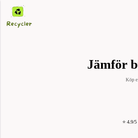
Jämför by
Köp el
⭐ 4.9/5