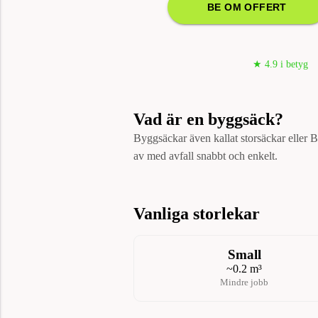
BE OM OFFERT
★ 4.9 i betyg
Vad är en byggsäck?
Byggsäckar även kallat storsäckar eller Big
av med avfall snabbt och enkelt.
Vanliga storlekar
Small
~0.2 m³
Mindre jobb